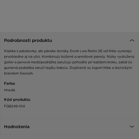
Podrobnosti produktu
Klasika z palubovky, ale pánske tenisky Dunk Low Retro SE od Nike vyzerajú
prvotriedne aj na ulici. Kombinujú kožené a semišové panely. Nízky vystužený
golier a penová medzipodrážka zaručujú pohodlie pri každom kroku, zatiaľ čo
gumená podrážka zaručí lepšiu trakciu. Doplnené su logom Nike a ikonickým
brandom Swoosh.
Farba
Hnedá
Kód produktu
FQ8249-104
Hodnotenia