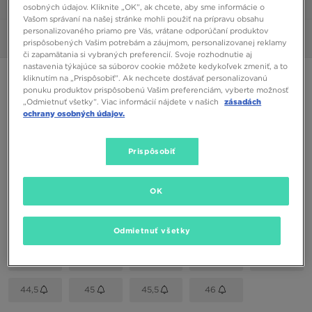
1/6
osobných údajov. Kliknite „OK”, ak chcete, aby sme informácie o
Vašom správaní na našej stránke mohli použiť na prípravu obsahu
personalizovaného priamo pre Vás, vrátane odporúčaní produktov
Obrázky
360°
prispôsobených Vašim potrebám a záujmom, personalizovanej reklamy
či zapamätania si vybraných preferencií. Svoje rozhodnutie aj
nastavenia týkajúce sa súborov cookie môžete kedykoľvek zmeniť, a to
NIKE DUNK LOW RETRO
kliknutím na „Prispôsobiť”. Ak nechcete dostávať personalizovanú
ponuku produktov prispôsobenú Vašim preferenciám, vyberte možnosť
„Odmietnuť všetky”. Viac informácií nájdete v našich
zásadách
ochrany osobných údajov.
130,00 €
Dostupné Farby
Prispôsobiť
Hnedá
OK
Vybrať veľkosť
EU
US
Odmietnuť všetky
41
42
42,5
43
44
44,5
45
45,5
46