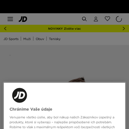
NOVINKY Zistite viac
JD Sports
Muži
Obuv
Tenisky
Chránime Vaše údaje
Venujeme všetko úsilie, aby bol nákup našich Zákazníkov úspešný a
produkty, ktoré si vyberajú – najlepšie prispôsobené ich potrebám.
Robíme to však s maximálnym rešpektom voči bezpečnosti všetkých