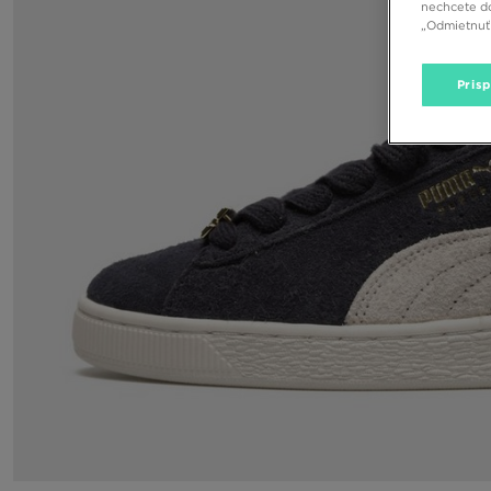
nechcete do
„Odmietnuť 
Pris