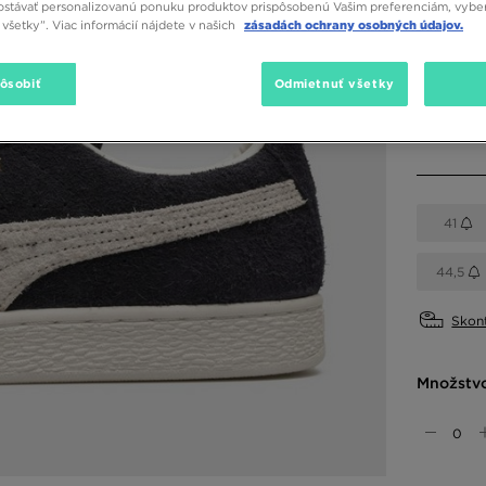
stávať personalizovanú ponuku produktov prispôsobenú Vašim preferenciám, vybe
všetky”. Viac informácií nájdete v našich
zásadách ochrany osobných údajov.
Dostupné
Tmavomod
pôsobiť
Odmietnuť všetky
Vybrať v
41
44,5
Skont
Množstv