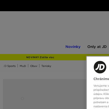
Novinky
Only
Novinky
Only at JD
at
JD
NOVINKY Zistite viac
JD Sports
Muži
Obuv
Tenisky
Chránime
Venujeme vš
prispôsoben
údajov. Kli
prípravu ob
potrebám a 
nastavenia 