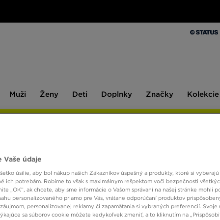
Muži
Ženy
Deti
Doplnky
Značky
Kolekcie
Muži
Ženy
Deti
Doplnky
Značky
Kolekcie
10 % SPÄŤ ZA PRVÉ NÁKUPY S JD STATUS
 Vaše údaje
PUMA 
etko úsilie, aby bol nákup našich Zákazníkov úspešný a produkty, ktoré si vyberajú 
é ich potrebám. Robíme to však s maximálnym rešpektom voči bezpečnosti všetký
knite „OK”, ak chcete, aby sme informácie o Vašom správaní na našej stránke mohli p
44,00
sahu personalizovaného priamo pre Vás, vrátane odporúčaní produktov prispôsobe
záujmom, personalizovanej reklamy či zapamätania si vybraných preferencií. Svoje 
týkajúce sa súborov cookie môžete kedykoľvek zmeniť, a to kliknutím na „Prispôsobi