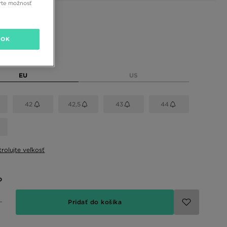
rte možnosť
 farby
rá
OK
eľkosť
EU
US
42
42,5
43
44
rolujte veľkosť
o
Pridať do košíka