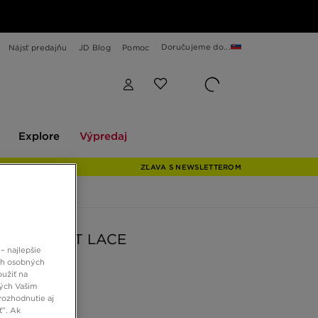
Doručujeme do...
Nájsť predajňu
JD Blog
Pomoc
Explore
Výpredaj
Explore
Výpredaj
ZĽAVA S NEWSLETTEROM
SUEDE FAT LACE
– najlepšie
ch osobných
oužiť na
 €
ných Vašim
rozhodnutie aj
ť”. Ak