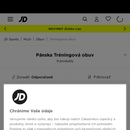
NOVINKY Zistite viac
JD Sports
Muži
Obuv
Tréningová obuv
Pánska Tréningová obuv
9 produkty
Zoradiť:
Odporúčané
Filtrovať
Chránime Vaše údaje
Venujeme všetko úsilie, aby bol nákup našich Zákazníkov úspešný a
produkty, ktoré si vyberajú – najlepšie prispôsobené ich potrebám.
Robíme to však s maximálnym rešpektom voči bezpečnosti všetkých