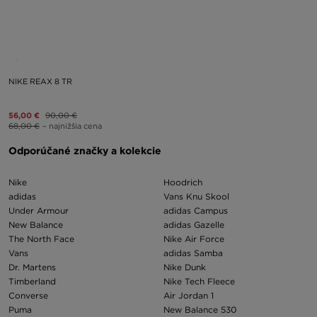
NIKE REAX 8 TR
56,00 €
90,00 €
68,00 €
– najnižšia cena
Odporúčané značky a kolekcie
Nike
Hoodrich
adidas
Vans Knu Skool
Under Armour
adidas Campus
New Balance
adidas Gazelle
The North Face
Nike Air Force
Vans
adidas Samba
Dr. Martens
Nike Dunk
Timberland
Nike Tech Fleece
Converse
Air Jordan 1
Puma
New Balance 530