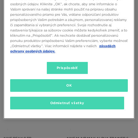
osobných údajov. Kliknite „OK”, ak chcete, aby sme informácie o
Vašom správaní na našej stránke mohli použiť na prípravu obsahu
personalizovaného priamo pre Vás, vrátane odporúčaní produktov
prispôsobených Vašim potrebám a záujmom, personalizovanej reklamy
či zapamätania si vybraných preferencií. Svoje rozhodnutie aj
nastavenia týkajúce sa súborov cookie môžete kedykoľvek zmeniť, a to
kliknutím na „Prispôsobiť”. Ak nechcete dostávať personalizovanú
NIKE REAX 8 TR
NIKE REAX 8 TR
ponuku produktov prispôsobenú Vašim preferenciám, vyberte možnosť
„Odmietnuť všetky”. Viac informácií nájdete v našich
zásadách
ochrany osobných údajov.
95,00 €
90,00 €
Prispôsobiť
OK
Odmietnuť všetky