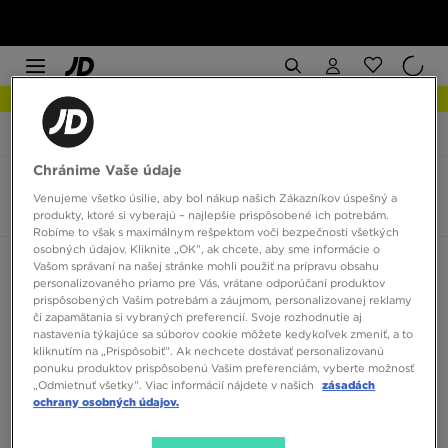
NOVINKY Zistite viac
JD Sports
Muži
Značky
Crocs
Chránime Vaše údaje
Crocs pánske
Venujeme všetko úsilie, aby bol nákup našich Zákazníkov úspešný a
4 produkty
produkty, ktoré si vyberajú – najlepšie prispôsobené ich potrebám.
Robíme to však s maximálnym rešpektom voči bezpečnosti všetkých
osobných údajov. Kliknite „OK”, ak chcete, aby sme informácie o
Zoradiť:
Odporúčané
Filtrovať
Vašom správaní na našej stránke mohli použiť na prípravu obsahu
personalizovaného priamo pre Vás, vrátane odporúčaní produktov
prispôsobených Vašim potrebám a záujmom, personalizovanej reklamy
či zapamätania si vybraných preferencií. Svoje rozhodnutie aj
nastavenia týkajúce sa súborov cookie môžete kedykoľvek zmeniť, a to
kliknutím na „Prispôsobiť”. Ak nechcete dostávať personalizovanú
ponuku produktov prispôsobenú Vašim preferenciám, vyberte možnosť
„Odmietnuť všetky”. Viac informácií nájdete v našich
zásadách
ochrany osobných údajov.