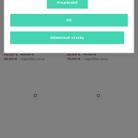
Prispôsobiť
OK
Odmietnuť všetky
CROCS CLASSIC CLOG
CROCS ECHO CLOG
40,00 €
60,00 €
58,00 €
75,00 €
48,00 €
– najnižšia cena
75,00 €
– najnižšia cena