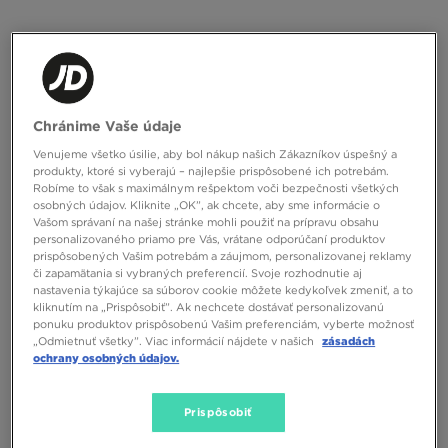
ONLY AT
ONLY AT
Chránime Vaše údaje
FILA VALADO
FILA VALADO
Venujeme všetko úsilie, aby bol nákup našich Zákazníkov úspešný a
produkty, ktoré si vyberajú – najlepšie prispôsobené ich potrebám.
58,00 €
80,00 €
58,00 €
80,00 €
Robíme to však s maximálnym rešpektom voči bezpečnosti všetkých
80,00 €
– najnižšia cena
80,00 €
– najnižšia cena
osobných údajov. Kliknite „OK”, ak chcete, aby sme informácie o
Vašom správaní na našej stránke mohli použiť na prípravu obsahu
personalizovaného priamo pre Vás, vrátane odporúčaní produktov
prispôsobených Vašim potrebám a záujmom, personalizovanej reklamy
či zapamätania si vybraných preferencií. Svoje rozhodnutie aj
nastavenia týkajúce sa súborov cookie môžete kedykoľvek zmeniť, a to
kliknutím na „Prispôsobiť”. Ak nechcete dostávať personalizovanú
ponuku produktov prispôsobenú Vašim preferenciám, vyberte možnosť
„Odmietnuť všetky”. Viac informácií nájdete v našich
zásadách
ochrany osobných údajov.
ONLY AT
ONLY AT
Prispôsobiť