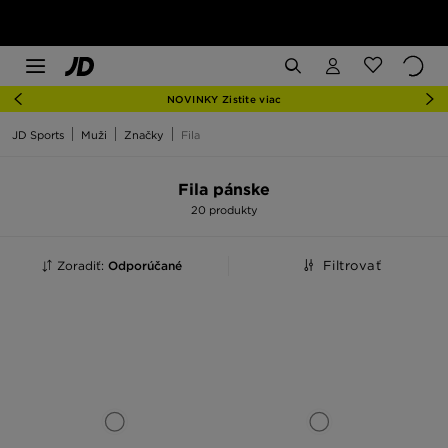
NOVINKY Zistite viac
JD Sports
Muži
Značky
Fila
Fila pánske
20 produkty
Zoradiť:
Odporúčané
Filtrovať