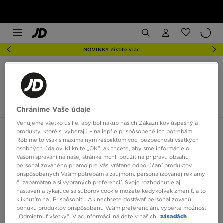
NOVINKY Zistite viac
JD Sports
Muži
Značky
Hoka
Hoka pánske
5 produkty
Chránime Vaše údaje
Venujeme všetko úsilie, aby bol nákup našich Zákazníkov úspešný a
produkty, ktoré si vyberajú – najlepšie prispôsobené ich potrebám.
Zoradiť:
Odporúčané
Filtrovať
Robíme to však s maximálnym rešpektom voči bezpečnosti všetkých
osobných údajov. Kliknite „OK”, ak chcete, aby sme informácie o
Vašom správaní na našej stránke mohli použiť na prípravu obsahu
personalizovaného priamo pre Vás, vrátane odporúčaní produktov
prispôsobených Vašim potrebám a záujmom, personalizovanej reklamy
či zapamätania si vybraných preferencií. Svoje rozhodnutie aj
nastavenia týkajúce sa súborov cookie môžete kedykoľvek zmeniť, a to
kliknutím na „Prispôsobiť”. Ak nechcete dostávať personalizovanú
ponuku produktov prispôsobenú Vašim preferenciám, vyberte možnosť
„Odmietnuť všetky”. Viac informácií nájdete v našich
zásadách