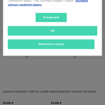
„Odmietnuť všetky”. Viac informácií nájdete v našich
zásadách
ochrany osobných údajov.
JORDAN PONOŽKY U J EVERYDAY
JORDAN PONOŽKY U J EVERYDAY
Prispôsobiť
CUSH POLY ANKLE 3PR
CUSH POLY CREW 3PR
20,00 €
20,00 €
OK
Odmietnuť všetky
ADIDAS PONOŽKY TREFOIL LINER 6
NIKE PONOŽKY 6-PACK NO SHOW
20,00 €
24,00 €