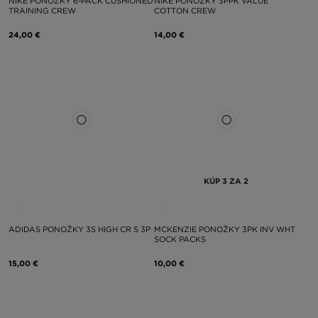
NIKE PONOŽKY 6-PACK CUSHIONED
NIKE PONOŽKY 3PPK VALUE
TRAINING CREW
COTTON CREW
24,00 €
14,00 €
KÚP 3 ZA 2
ADIDAS PONOŽKY 3S HIGH CR S 3P
MCKENZIE PONOŽKY 3PK INV WHT
SOCK PACKS
15,00 €
10,00 €