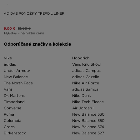
ADIDAS PONOŽKY TREFOIL LINER
9,00 €
13,00 €
13,00 €
– najnižšia cena
Odporúčané značky a kolekcie
Nike
Hoodrich
adidas
Vans Knu Skool
Under Armour
adidas Campus
New Balance
adidas Gazelle
The North Face
Nike Air Force
Vans
adidas Samba
Dr. Martens
Nike Dunk
Timberland
Nike Tech Fleece
Converse
Air Jordan 1
Puma
New Balance 530
Columbia
New Balance 550
Crocs
New Balance 574
Birkenstock
New Balance 327
Asics
Nike Air Max 97