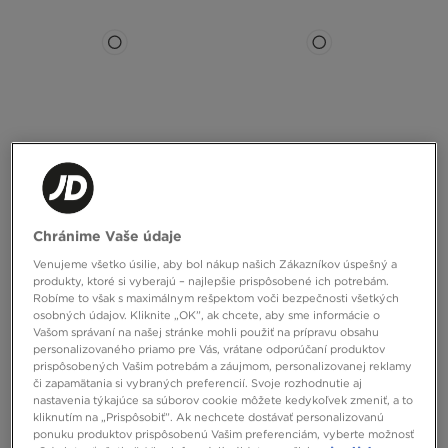
NIKE PONOŽKY 3PPK VALUE NO
ADIDAS PONOŽKY MID ANKLE SCK
SHOW
Chránime Vaše údaje
14,00 €
13,00 €
Venujeme všetko úsilie, aby bol nákup našich Zákazníkov úspešný a
produkty, ktoré si vyberajú – najlepšie prispôsobené ich potrebám.
Robíme to však s maximálnym rešpektom voči bezpečnosti všetkých
osobných údajov. Kliknite „OK”, ak chcete, aby sme informácie o
Vašom správaní na našej stránke mohli použiť na prípravu obsahu
personalizovaného priamo pre Vás, vrátane odporúčaní produktov
prispôsobených Vašim potrebám a záujmom, personalizovanej reklamy
či zapamätania si vybraných preferencií. Svoje rozhodnutie aj
nastavenia týkajúce sa súborov cookie môžete kedykoľvek zmeniť, a to
kliknutím na „Prispôsobiť”. Ak nechcete dostávať personalizovanú
ponuku produktov prispôsobenú Vašim preferenciám, vyberte možnosť