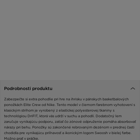
Podrobnosti produktu
Zabezpečte si extra pohodlie pri hre na ihrisku v pánskych basketbalových
ponožkách Elite Crew od Nike. Tento model v čiernom farebnom vyhotovení s
klasickým strihom je vyrobený z elastickej polyesterovej tkaniny s
technológiou DriFIT, ktorá vás udrží v suchu a pohodlí. Dodatočný lem
zaručuje vynikajúcu podporu, zatiaľ čo zónové odpruženie pomáha absorbovať
nárazy pri behu. Ponožky sú zakončené rebrovaným dezénom v prednej časti
chodidla pre vynikajúcu priľnavosť a ikonickým logom Swoosh v bielej farbe.
Možno prať v práčke.