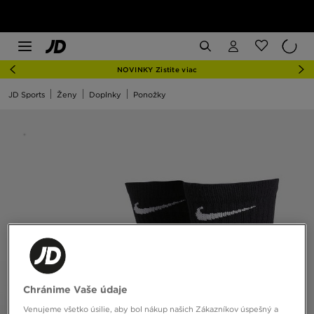
NOVINKY Zistite viac
JD Sports
Ženy
Doplnky
Ponožky
Chránime Vaše údaje
Venujeme všetko úsilie, aby bol nákup našich Zákazníkov úspešný a