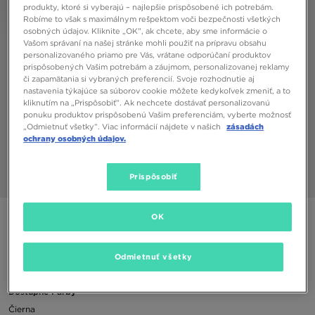
produkty, ktoré si vyberajú – najlepšie prispôsobené ich potrebám.
Robíme to však s maximálnym rešpektom voči bezpečnosti všetkých
osobných údajov. Kliknite „OK”, ak chcete, aby sme informácie o
Vašom správaní na našej stránke mohli použiť na prípravu obsahu
personalizovaného priamo pre Vás, vrátane odporúčaní produktov
prispôsobených Vašim potrebám a záujmom, personalizovanej reklamy
či zapamätania si vybraných preferencií. Svoje rozhodnutie aj
nastavenia týkajúce sa súborov cookie môžete kedykoľvek zmeniť, a to
kliknutím na „Prispôsobiť”. Ak nechcete dostávať personalizovanú
ponuku produktov prispôsobenú Vašim preferenciám, vyberte možnosť
„Odmietnuť všetky”. Viac informácií nájdete v našich
zásadách
ochrany osobných údajov.
Prispôsobiť
1/2
NIKE ELITE CREW BASKETBALL SOCKS
OK
8,00 €
Odmietnuť všetky
Dostupné Farby
Čierna