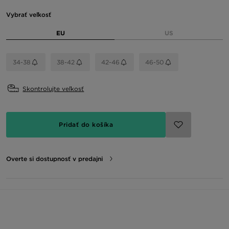
Vybrať veľkosť
EU
US
34-38
38-42
42-46
46-50
Skontrolujte veľkosť
Pridať do košíka
Overte si dostupnosť v predajni