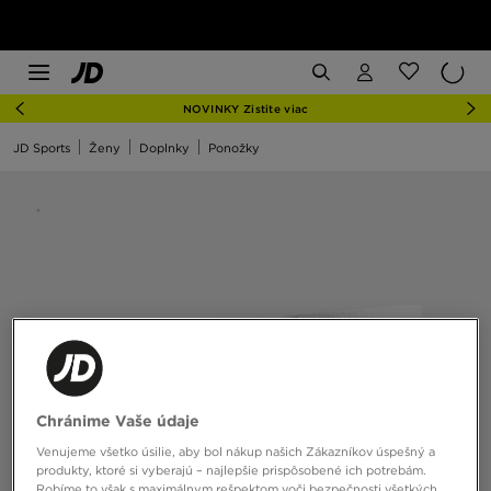
NOVINKY Zistite viac
JD Sports
Ženy
Doplnky
Ponožky
Chránime Vaše údaje
Venujeme všetko úsilie, aby bol nákup našich Zákazníkov úspešný a
produkty, ktoré si vyberajú – najlepšie prispôsobené ich potrebám.
Robíme to však s maximálnym rešpektom voči bezpečnosti všetkých