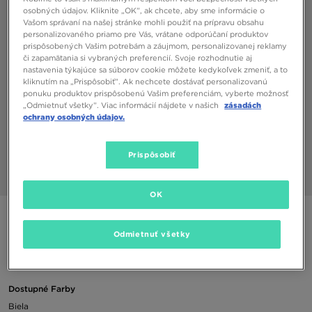
osobných údajov. Kliknite „OK”, ak chcete, aby sme informácie o
Vašom správaní na našej stránke mohli použiť na prípravu obsahu
personalizovaného priamo pre Vás, vrátane odporúčaní produktov
prispôsobených Vašim potrebám a záujmom, personalizovanej reklamy
či zapamätania si vybraných preferencií. Svoje rozhodnutie aj
nastavenia týkajúce sa súborov cookie môžete kedykoľvek zmeniť, a to
kliknutím na „Prispôsobiť”. Ak nechcete dostávať personalizovanú
ponuku produktov prispôsobenú Vašim preferenciám, vyberte možnosť
„Odmietnuť všetky”. Viac informácií nájdete v našich
zásadách
ochrany osobných údajov.
Prispôsobiť
1/3
OK
NIKE ESSENTIAL STRIPE SOCKS (3 PACKS)
Odmietnuť všetky
15,00 €
Dostupné Farby
Biela