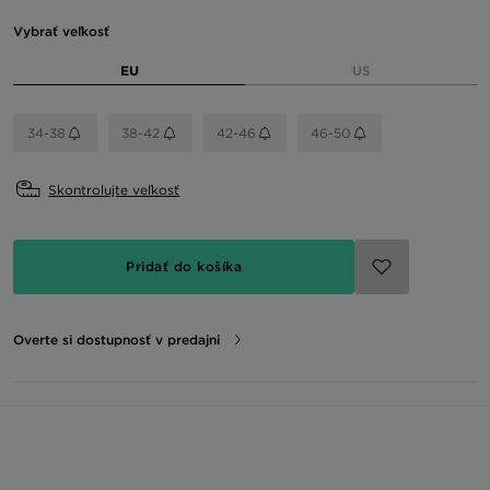
Vybrať veľkosť
EU
US
34-38
38-42
42-46
46-50
Skontrolujte veľkosť
Pridať do košíka
Overte si dostupnosť v predajni