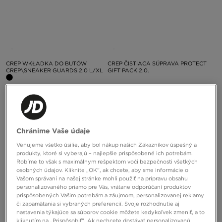
CREP WKŁADKA DO BUTÓW
CREP ČISTIACA SÚPRAVA PROTECT
CREP\SNEAKER GUARDS 2.0 L/XL
GIFT PACK 2.0.
45,00 €
15,00 €
Chránime Vaše údaje
Venujeme všetko úsilie, aby bol nákup našich Zákazníkov úspešný a
produkty, ktoré si vyberajú – najlepšie prispôsobené ich potrebám.
Robíme to však s maximálnym rešpektom voči bezpečnosti všetkých
osobných údajov. Kliknite „OK”, ak chcete, aby sme informácie o
Vašom správaní na našej stránke mohli použiť na prípravu obsahu
personalizovaného priamo pre Vás, vrátane odporúčaní produktov
prispôsobených Vašim potrebám a záujmom, personalizovanej reklamy
či zapamätania si vybraných preferencií. Svoje rozhodnutie aj
nastavenia týkajúce sa súborov cookie môžete kedykoľvek zmeniť, a to
kliknutím na „Prispôsobiť”. Ak nechcete dostávať personalizovanú