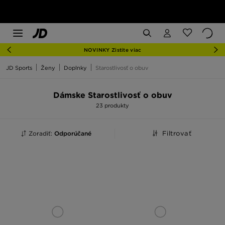
NOVINKY Zistite viac
JD Sports
Ženy
Doplnky
Starostlivosť o obuv
Dámske Starostlivosť o obuv
23 produkty
Zoradiť:
Odporúčané
Filtrovať