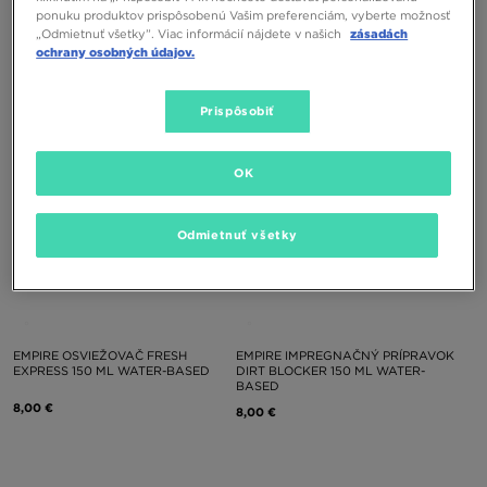
EMPIRE ČISTIACI PROSTRIEDOK
CREP ČISTIACI PROSTRIEDOK FOAM
ponuku produktov prispôsobenú Vašim preferenciám, vyberte možnosť
CLEAN KEEPER
MINI
„Odmietnuť všetky”. Viac informácií nájdete v našich
zásadách
ochrany osobných údajov.
8,00 €
14,00 €
Prispôsobiť
OK
Odmietnuť všetky
EMPIRE OSVIEŽOVAČ FRESH
EMPIRE IMPREGNAČNÝ PRÍPRAVOK
EXPRESS 150 ML WATER-BASED
DIRT BLOCKER 150 ML WATER-
BASED
8,00 €
8,00 €