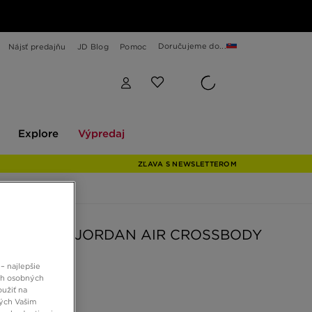
Doručujeme do...
Nájsť predajňu
JD Blog
Pomoc
Explore
Výpredaj
Explore
Výpredaj
ZĽAVA S NEWSLETTEROM
AN TAŠKA JORDAN AIR CROSSBODY
– najlepšie
ch osobných
oužiť na
€
ných Vašim