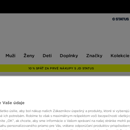
Muži
Ženy
Deti
Doplnky
Značky
Kolekcie
Muži
Ženy
Deti
Doplnky
Značky
Kolekcie
10 % SPÄŤ ZA PRVÉ NÁKUPY S JD STATUS
JORD
 Vaše údaje
BAG
etko úsilie, aby bol nákup našich Zákazníkov úspešný a produkty, ktoré si vyberajú 
é ich potrebám. Robíme to však s maximálnym rešpektom voči bezpečnosti všetký
knite „OK”, ak chcete, aby sme informácie o Vašom správaní na našej stránke mohli p
16,00 
sahu personalizovaného priamo pre Vás, vrátane odporúčaní produktov prispôsobe