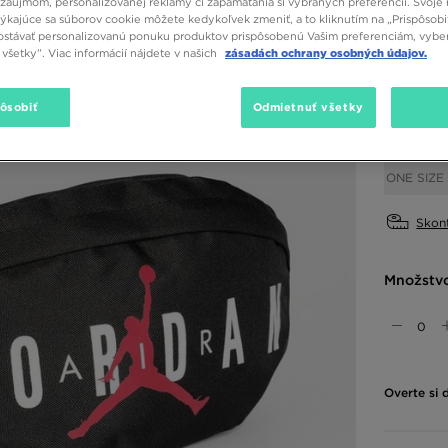
záujmom, personalizovanej reklamy či zapamätania si vybraných preferencií. Svoje 
týkajúce sa súborov cookie môžete kedykoľvek zmeniť, a to kliknutím na „Prispôsobi
stávať personalizovanú ponuku produktov prispôsobenú Vašim preferenciám, vybe
všetky”. Viac informácií nájdete v našich
zásadách ochrany osobných údajov.
Dostupné
Čierna
pôsobiť
Odmietnuť všetky
Vybrať v
ONE SIZE
Skont
Množstv
Overte si 