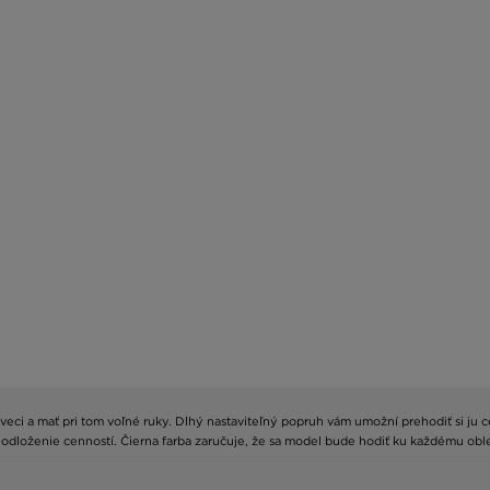
veci a mať pri tom voľné ruky. Dlhý nastaviteľný popruh vám umožní prehodiť si ju 
a odloženie cenností. Čierna farba zaručuje, že sa model bude hodiť ku každému oble