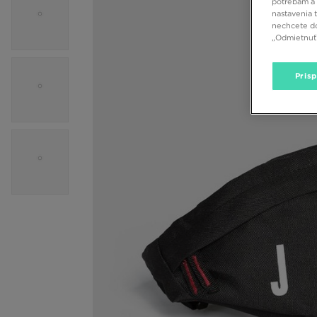
potrebám a 
nastavenia 
nechcete do
„Odmietnuť 
Pris