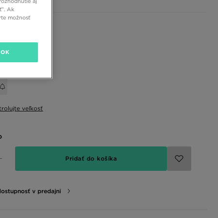
rozhodnutie aj
ť”. Ak
rte možnosť
 farby
OK
eľkosť
rolujte veľkosť
o
Pridať do košíka
dostupnosť v predajni