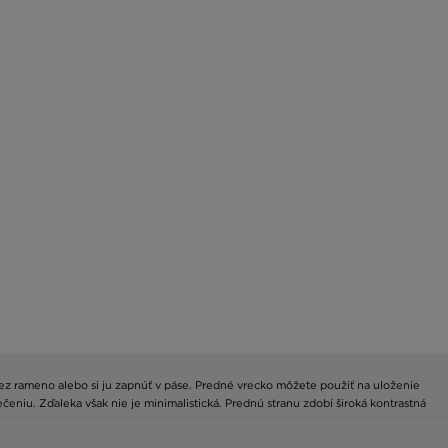
cez rameno alebo si ju zapnúť v páse. Predné vrecko môžete použiť na uloženie
čeniu. Zďaleka však nie je minimalistická. Prednú stranu zdobí široká kontrastná