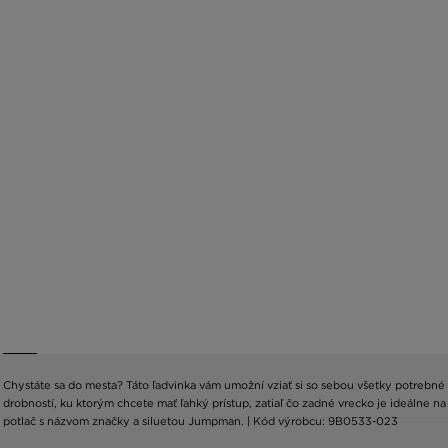
Chystáte sa do mesta? Táto ľadvinka vám umožní vziať si so sebou všetky potrebné 
drobností, ku ktorým chcete mať ľahký prístup, zatiaľ čo zadné vrecko je ideálne n
potlač s názvom značky a siluetou Jumpman. | Kód výrobcu: 9B0533-023