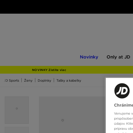
Novinky
Only
Novinky
Only at JD
at
JD
NOVINKY Zistite viac
JD Sports
Ženy
Doplnky
Tašky a kabelky
Chránime
Venujeme vš
prispôsoben
údajov. Kli
prípravu ob