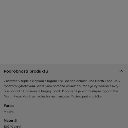
Podrobnosti produktu
Zostaňte v teple s čiapkou s logom TNF od spoločnosti The North Face. Je v
modrom vyhotovení, ktoré vám pomôže osviežiť outfit a je vyrobená z akrylu
pre pohodlné nosenie a hrejivý pocit. Doplnená je kontrastným logom The
North Face, ktoré sa nachádza na manžete. Možno prať v práčke.
Farba
Modrá
Materiál
100 % akryl