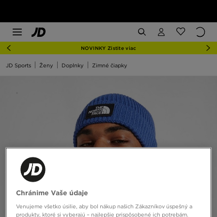
NOVINKY Zistite viac
JD Sports
Ženy
Doplnky
Zimné čiapky
Chránime Vaše údaje
Venujeme všetko úsilie, aby bol nákup našich Zákazníkov úspešný a
produkty, ktoré si vyberajú – najlepšie prispôsobené ich potrebám.