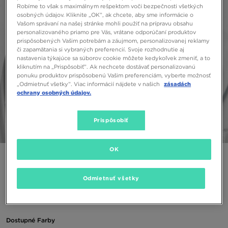
Robíme to však s maximálnym rešpektom voči bezpečnosti všetkých
osobných údajov. Kliknite „OK”, ak chcete, aby sme informácie o
Vašom správaní na našej stránke mohli použiť na prípravu obsahu
personalizovaného priamo pre Vás, vrátane odporúčaní produktov
prispôsobených Vašim potrebám a záujmom, personalizovanej reklamy
či zapamätania si vybraných preferencií. Svoje rozhodnutie aj
nastavenia týkajúce sa súborov cookie môžete kedykoľvek zmeniť, a to
kliknutím na „Prispôsobiť”. Ak nechcete dostávať personalizovanú
ponuku produktov prispôsobenú Vašim preferenciám, vyberte možnosť
„Odmietnuť všetky”. Viac informácií nájdete v našich
zásadách
ochrany osobných údajov.
Prispôsobiť
1/4
OK
THE NORTH FACE ČIAPKA TNF LOGO BOX CUF BNE
WINTER CAP
Odmietnuť všetky
24,00 €
Dostupné Farby