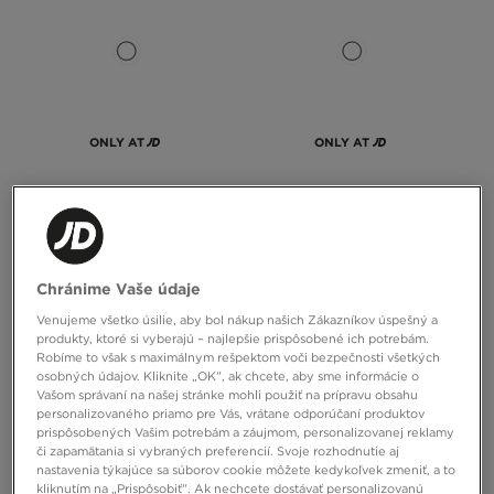
ONLY AT
ONLY AT
NEW BALANCE MIKINA LS POLO
NEW BALANCE MIKINA S
KAPUCŇOU RIBB CROPP
70,00 €
65,00 €
Chránime Vaše údaje
Venujeme všetko úsilie, aby bol nákup našich Zákazníkov úspešný a
produkty, ktoré si vyberajú – najlepšie prispôsobené ich potrebám.
Robíme to však s maximálnym rešpektom voči bezpečnosti všetkých
osobných údajov. Kliknite „OK”, ak chcete, aby sme informácie o
Vašom správaní na našej stránke mohli použiť na prípravu obsahu
personalizovaného priamo pre Vás, vrátane odporúčaní produktov
prispôsobených Vašim potrebám a záujmom, personalizovanej reklamy
či zapamätania si vybraných preferencií. Svoje rozhodnutie aj
nastavenia týkajúce sa súborov cookie môžete kedykoľvek zmeniť, a to
kliknutím na „Prispôsobiť”. Ak nechcete dostávať personalizovanú