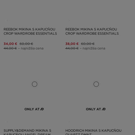
REEBOK MIKINA S KAPUCŇOU
REEBOK MIKINA S KAPUCŇOU
CROP WARDROBE ESSENTIALS
CROP WARDROBE ESSENTIALS
34,00 €
60,00 €
38,00 €
60,00 €
44,00 €
– najnižšia cena
44,00 €
– najnižšia cena
ONLY AT
ONLY AT
SUPPLY&DEMAND MIKINA S
HOODRICH MIKINA S KAPUCŇOU
KAPUCŇOU ANGEL DREAM
QUARTZ DMNT