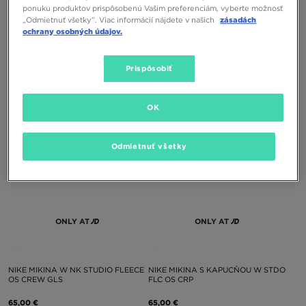
ONLY AT
ponuku produktov prispôsobenú Vašim preferenciám, vyberte možnosť
„Odmietnuť všetky”. Viac informácií nájdete v našich
zásadách
ochrany osobných údajov.
NEW BALANCE MIKINA S
NIKE MIKINA PRO DRI-FIT
KAPUCŇOU RIBB CROPP
SEAMLESS MIDLAYER
Prispôsobiť
65,00 €
65,00 €
OK
Odmietnuť všetky
ONLY AT
ONLY AT
NIKE MIKINA W NK STUDIO FLEECE
NIKE MIKINA S KAPUCŇOU W STDO
OS CREW GLS
FLC OS CRP
65,00 €
65,00 €