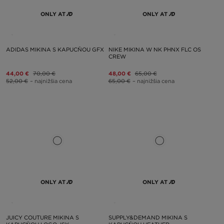
ONLY AT
ONLY AT
ADIDAS MIKINA S KAPUCŇOU GFX
NIKE MIKINA W NK PHNX FLC OS
CREW
44,00 €
70,00 €
48,00 €
65,00 €
52,00 €
– najnižšia cena
65,00 €
– najnižšia cena
ONLY AT
ONLY AT
JUICY COUTURE MIKINA S
SUPPLY&DEMAND MIKINA S