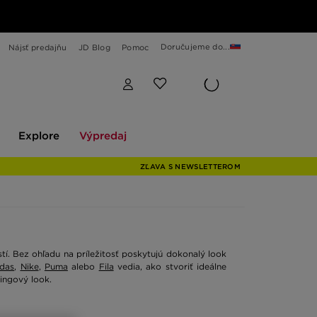
Doručujeme do...
Nájsť predajňu
JD Blog
Pomoc
Explore
Výpredaj
Explore
Výpredaj
ZĽAVA S NEWSLETTEROM
í. Bez ohľadu na príležitosť poskytujú dokonalý look
idas
,
Nike
,
Puma
alebo
Fila
vedia, ako stvoriť ideálne
ingový look.