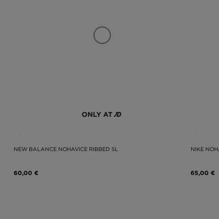
ohli kombinovať s čímkoľvek, čo sa vám páči. Nie ste fanúšičkou klasiky
i na vonkajšej strane. Siahajú oveľa vyššie, než si myslíte. Je len na vás
ko sa vám páči.
akajú dámske teplákové nohavice, džínsy, cargo modely, legíny a mnoho ďal
ONLY AT
NEW BALANCE NOHAVICE RIBBED SL
NIKE NOH
60,00 €
65,00 €