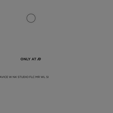
? Dávate prednosť výrobkom, ktoré pútajú pozornosť?
, kde sa skončia a či tam vôbec budú. Dĺžku si môžete
šieho. Pozrite si ich a vyberte si niečo pre seba!
ONLY AT
AVICE W NK STUDIO FLC MR WL SI