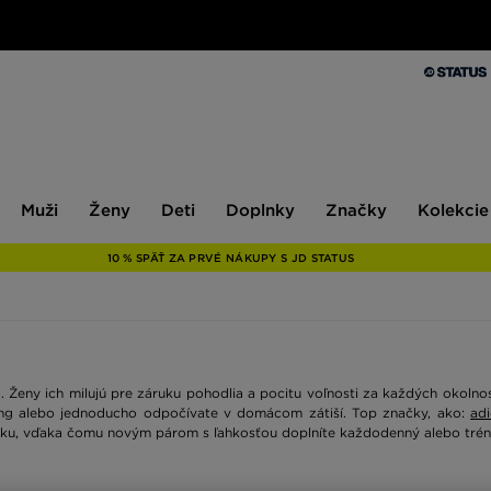
Muži
Ženy
Deti
Doplnky
Značky
Kolekcie
Muži
Ženy
Deti
Doplnky
Značky
Kolekcie
10 % SPÄŤ ZA PRVÉ NÁKUPY S JD STATUS
eny ich milujú pre záruku pohodlia a pocitu voľnosti za každých okolnost
ning alebo jednoducho odpočívate v domácom zátiší. Top značky, ako:
ad
nuku, vďaka čomu novým párom s ľahkosťou doplníte každodenný alebo trén