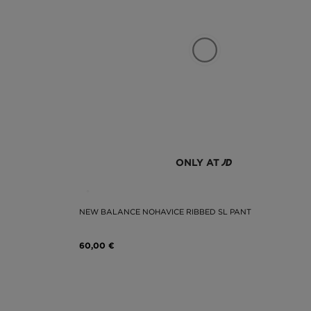
zároveň je dostatočne univerzálna na to, aby ste ju m
Vyberte si adidas Adibreak TP. Čím vynikajú? Rozparkam
totiž ľubovoľne nastaviť. Tak, ako uznáte za vhodné a a
Nech už momentálne potrebujete čokoľvek, v JD na vás č
ONLY AT
NEW BALANCE NOHAVICE RIBBED SL PANT
60,00 €