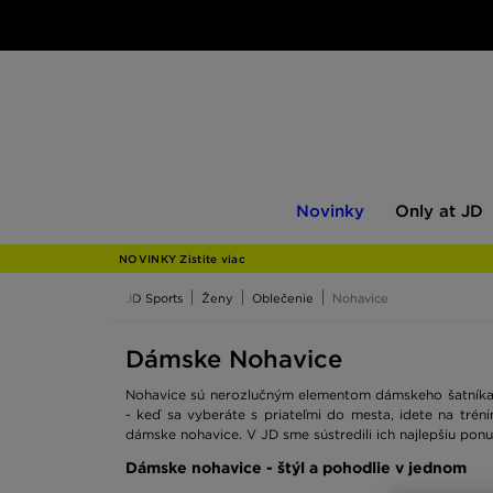
Novinky
Only
Novinky
Only at JD
at
JD
NOVINKY Zistite viac
JD Sports
Ženy
Oblečenie
Nohavice
Dámske Nohavice
Nohavice sú nerozlučným elementom dámskeho šatníka. Ž
- keď sa vyberáte s priateľmi do mesta, idete na tré
dámske nohavice. V JD sme sústredili ich najlepšiu po
Dámske nohavice - štýl a pohodlie v jednom