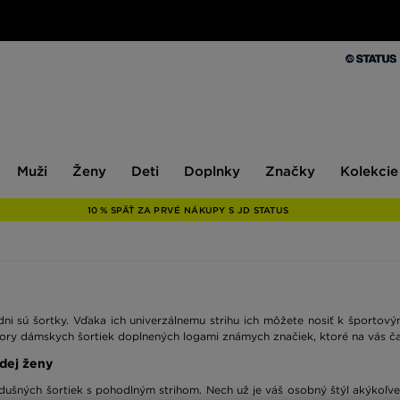
Muži
Ženy
Deti
Doplnky
Značky
Kolekcie
Muži
Ženy
Deti
Doplnky
Značky
Kolekcie
10 % SPÄŤ ZA PRVÉ NÁKUPY S JD STATUS
ni sú šortky. Vďaka ich univerzálnemu strihu ich môžete nosiť k športov
vzory dámskych šortiek doplnených logami známych značiek, ktoré na vás čak
dej ženy
zdušných šortiek s pohodlným strihom. Nech už je váš osobný štýl akýkoľv