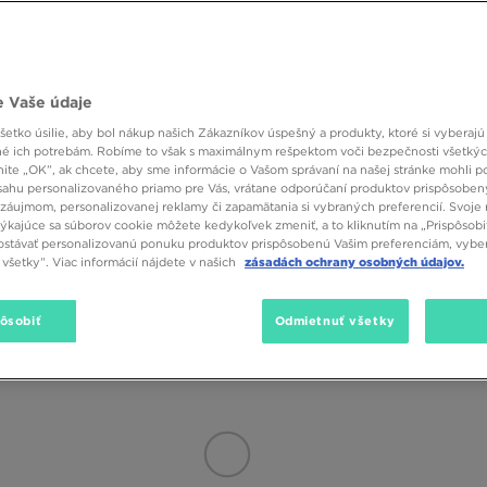
o leto zaručiť dokonalý vzhľad - doplňte svoj šatník šortkami z nášho onl
zi značkami Nike, Reebok, Under Armour, adidas, Hoodrich, Converse, elle
. Precízne spracovanie a kvalitné materiály sú zárukou, že vám šortky o
krátke šortky na rôzne príležitosti? Je čas to zmeniť!
Veľkosť
Farba
Materiá
zajn vám padne do oka?
 Vaše údaje
bere tých správnych dámskych šortiek pre vás by ste mali venovať osobitnú
etko úsilie, aby bol nákup našich Zákazníkov úspešný a produkty, ktoré si vyberajú 
 s vysokým sedom sú ideálne na víkendové outfity. Voľné nohavice siahajúc
é ich potrebám. Robíme to však s maximálnym rešpektom voči bezpečnosti všetký
 opálenie. Oblečte si ich so vzdušným tričkom, obujte si pohodlné espad
knite „OK”, ak chcete, aby sme informácie o Vašom správaní na našej stránke mohli p
sahu personalizovaného priamo pre Vás, vrátane odporúčaní produktov prispôsobe
m oblečením, vyberte si dámske teplákové šortky alebo motorkárske šortk
záujmom, personalizovanej reklamy či zapamätania si vybraných preferencií. Svoje 
alebo športovými sandálmi. Zistite, aké modely sú k dispozícii a doplňte 
týkajúce sa súborov cookie môžete kedykoľvek zmeniť, a to kliknutím na „Prispôsobi
stávať personalizovanú ponuku produktov prispôsobenú Vašim preferenciám, vybe
všetky”. Viac informácií nájdete v našich
zásadách ochrany osobných údajov.
pôsobiť
Odmietnuť všetky