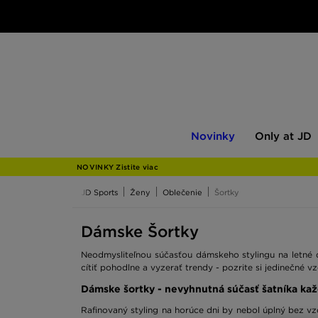
Novinky
Only
Novinky
Only at JD
at
JD
NOVINKY Zistite viac
JD Sports
Ženy
Oblečenie
Šortky
Dámske Šortky
Neodmysliteľnou súčasťou dámskeho stylingu na letné d
cítiť pohodlne a vyzerať trendy - pozrite si jedinečné 
Dámske šortky - nevyhnutná súčasť šatníka kaž
Rafinovaný styling na horúce dni by nebol úplný bez v