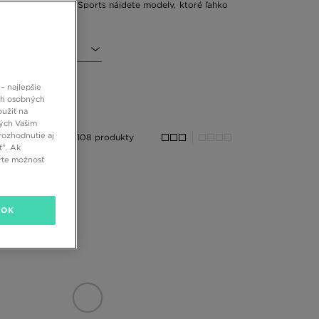
ine obchodu. V JD Sports nájdete modely, ktoré ľahko
sse, Juicy Couture, Pink Soda Sport, The North Face,
d známych prémiových značiek a obľúbených športových
l
 pozornosť ich strihu, pretože rôzne strihy sa rôzne
– najlepšie
e nad kolená zabezpečia optimálnu cirkuláciu vzduchu
ch osobných
rilky a užívajte si uhladený vzhľad po celý deň. Ak
oužiť na
ných Vašim
y s priliehavým strihom. Oboje budú vyzerať skvele s
rozhodnutie aj
svoj šatník dokonalými návrhmi dámskych šortiek.
108 produkty
ť”. Ak
rte možnosť
OK