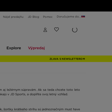
Doručujeme do...
Nájsť predajňu
JD Blog
Pomoc
Explore
Výpredaj
Explore
Výpredaj
ZĽAVA S NEWSLETTEROM
ým aj ležérnym súpravám. Ak sa teda chcete toto leto
ajú v JD Sports, a doplňte svoj letný vzhľad.
ek, šortky krátkeho strihu sú jednoznačným must have