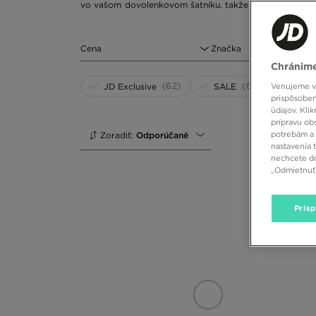
vo vašom dovolenkovom šatníku, takže ak si chcete tot
zladíte so svojimi obľúbenými ležérnymi outfitmi. Med
Tommy Hilfiger určite objavíte dokonalé dámske šortky
značiek budú slúžiť mnoho sezón. Chýbajú vám v šatníku 
Cena
Značka
Dámske šortky na rôzne príležitosti - ktorý di
Chránime
Nastal čas na osvieženie vášho letného šatníka? Pri vý
(62)
(88)
JD Exclusive
SALE
Venujeme vš
osvedčia v závislosti od príležitosti. Džínsové šortky
prispôsoben
počas horúcich dní a svetlomodrý denim zvýrazní vaše
údajov. Kli
prípravu ob
hľadáte dizajn, ktorý bude vyzerať skvele so športový
potrebám a 
Zoradiť:
Odporúčané
pásikavým topom, voľným tričkom a ležérnymi teniskami 
nastavenia 
nechcete do
„Odmietnuť 
Pris