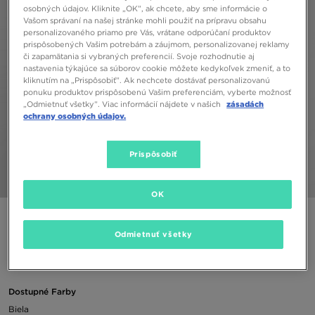
osobných údajov. Kliknite „OK”, ak chcete, aby sme informácie o
Vašom správaní na našej stránke mohli použiť na prípravu obsahu
personalizovaného priamo pre Vás, vrátane odporúčaní produktov
prispôsobených Vašim potrebám a záujmom, personalizovanej reklamy
či zapamätania si vybraných preferencií. Svoje rozhodnutie aj
nastavenia týkajúce sa súborov cookie môžete kedykoľvek zmeniť, a to
kliknutím na „Prispôsobiť”. Ak nechcete dostávať personalizovanú
ponuku produktov prispôsobenú Vašim preferenciám, vyberte možnosť
„Odmietnuť všetky”. Viac informácií nájdete v našich
zásadách
ochrany osobných údajov.
Prispôsobiť
1/4
OK
FILA TRIČKO SHARON CRP TEE WHT
Odmietnuť všetky
9,00 €
Dostupné Farby
Biela