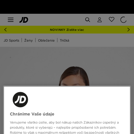
NOVINKY Zistite viac
JD Sports
Ženy
Oblečenie
Tričká
Chránime Vaše údaje
Venujeme všetko úsilie, aby bol nákup našich Zákazníkov úspešný a
produkty, ktoré si vyberajú – najlepšie prispôsobené ich potrebám.
Robíme to však s maximálnym rešpektom voči bezpečnosti všetkých