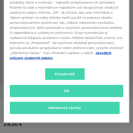
produkty, ktoré si vyberajú – najlepšie prispôsobené ich potrebám.
Robíme to však s maximálnym rešpektom voči bezpečnosti všetkých
osobných údajov. Kliknite „OK”, ak chcete, aby sme informácie o
Vašom správaní na našej stránke mohli použiť na prípravu obsahu
personalizovaného priamo pre Vás, vrátane odporúčaní produktov
prispôsobených Vašim potrebám a záujmom, personalizovanej reklamy
či zapamätania si vybraných preferencií. Svoje rozhodnutie aj
nastavenia týkajúce sa súborov cookie môžete kedykoľvek zmeniť, a to
kliknutím na „Prispôsobiť”. Ak nechcete dostávať personalizovanú
ponuku produktov prispôsobenú Vašim preferenciám, vyberte možnosť
„Odmietnuť všetky”. Viac informácií nájdete v našich
zásadách
ochrany osobných údajov.
Prispôsobiť
1/8
OK
Obrázky
Video
Odmietnuť všetky
THE NORTH FACE NUPTSE 1996 JACKET
216,00 €