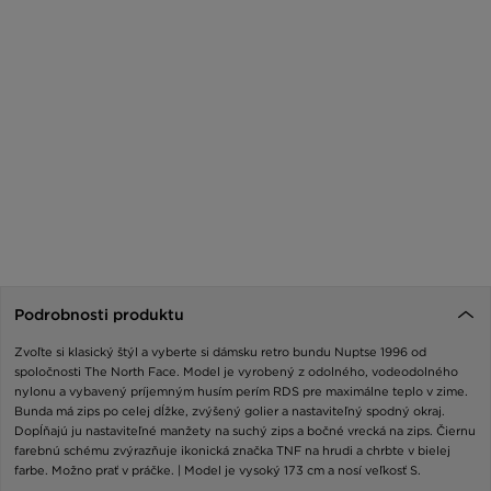
Podrobnosti produktu
Zvoľte si klasický štýl a vyberte si dámsku retro bundu Nuptse 1996 od
spoločnosti The North Face. Model je vyrobený z odolného, vodeodolného
nylonu a vybavený príjemným husím perím RDS pre maximálne teplo v zime.
Bunda má zips po celej dĺžke, zvýšený golier a nastaviteľný spodný okraj.
Dopĺňajú ju nastaviteľné manžety na suchý zips a bočné vrecká na zips. Čiernu
farebnú schému zvýrazňuje ikonická značka TNF na hrudi a chrbte v bielej
farbe. Možno prať v práčke. | Model je vysoký 173 cm a nosí veľkosť S.