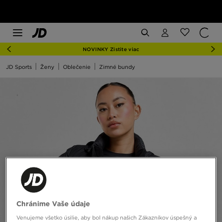
NOVINKY Zistite viac
JD Sports
Ženy
Oblečenie
Zimné bundy
Chránime Vaše údaje
Venujeme všetko úsilie, aby bol nákup našich Zákazníkov úspešný a