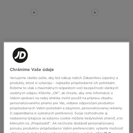
ASICS GEL-1130
ADIDAS SAMBA OG W
Chránime Vaše údaje
100,00 €
130,00 €
Venujeme všetko úsilie, aby bol nákup našich Zákazníkov úspešný a
produkty, ktoré si vyberajú – najlepšie prispôsobené ich potrebám.
Robíme to však s maximálnym rešpektom voči bezpečnosti všetkých
osobných údajov. Kliknite „OK”, ak chcete, aby sme informácie o
Vašom správaní na našej stránke mohli použiť na prípravu obsahu
personalizovaného priamo pre Vás, vrátane odporúčaní produktov
prispôsobených Vašim potrebám a záujmom, personalizovanej reklamy
či zapamätania si vybraných preferencií. Svoje rozhodnutie aj
nastavenia týkajúce sa súborov cookie môžete kedykoľvek zmeniť, a to
kliknutím na „Prispôsobiť”. Ak nechcete dostávať personalizovanú
ponuku produktov prispôsobenú Vašim preferenciám, vyberte možnosť