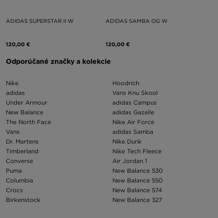
ADIDAS SUPERSTAR II W
ADIDAS SAMBA OG W
120,00 €
120,00 €
Odporúčané značky a kolekcie
Nike
Hoodrich
adidas
Vans Knu Skool
Under Armour
adidas Campus
New Balance
adidas Gazelle
The North Face
Nike Air Force
Vans
adidas Samba
Dr. Martens
Nike Dunk
Timberland
Nike Tech Fleece
Converse
Air Jordan 1
Puma
New Balance 530
Columbia
New Balance 550
Crocs
New Balance 574
Birkenstock
New Balance 327
Asics
Nike Air Max 97