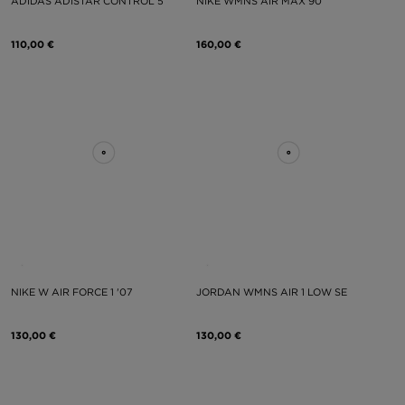
ADIDAS ADISTAR CONTROL 5
NIKE WMNS AIR MAX 90
110,00 €
160,00 €
NIKE W AIR FORCE 1 '07
JORDAN WMNS AIR 1 LOW SE
130,00 €
130,00 €