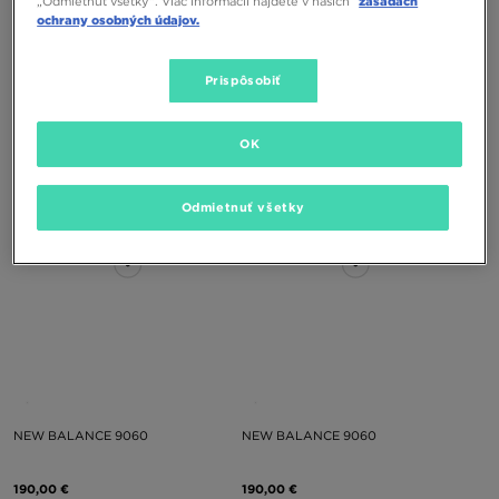
„Odmietnuť všetky”. Viac informácií nájdete v našich
zásadách
ochrany osobných údajov.
NIKE AIR FORCE 1 LOW
NEW BALANCE U204L
Prispôsobiť
120,00 €
140,00 €
OK
Odmietnuť všetky
NEW BALANCE 9060
NEW BALANCE 9060
190,00 €
190,00 €