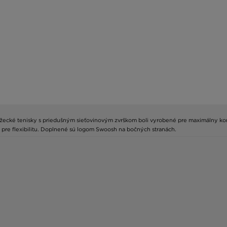
bežecké tenisky s priedušným sieťovinovým zvrškom boli vyrobené pre maximálny k
 pre flexibilitu. Doplnené sú logom Swoosh na bočných stranách.