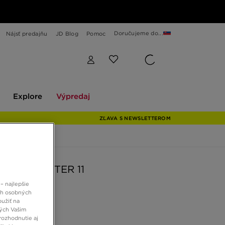
Doručujeme do...
Nájsť predajňu
JD Blog
Pomoc
Explore
Výpredaj
Explore
Výpredaj
ZĽAVA S NEWSLETTEROM
DOWNSHIFTER 11
– najlepšie
ch osobných
 €
oužiť na
ných Vašim
rozhodnutie aj