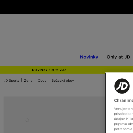
Novinky
Only
Novinky
Only at JD
at
JD
NOVINKY Zistite viac
JD Sports
Ženy
Obuv
Bežecká obuv
Chránime
Venujeme vš
prispôsoben
údajov. Kli
prípravu ob
potrebám a 