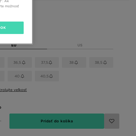
ť”. Ak
rte možnosť
 farby
OK
eľkosť
EU
US
36,5
37,5
38
38,5
40
40,5
rolujte veľkosť
o
Pridať do košíka