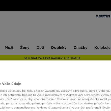
Muži
Ženy
Deti
Doplnky
Značky
Kolekcie
Muži
Ženy
Deti
Doplnky
Značky
Kolekcie
10 % SPÄŤ ZA PRVÉ NÁKUPY S JD STATUS
NIKE 
 Vaše údaje
etko úsilie, aby bol nákup našich Zákazníkov úspešný a produkty, ktoré si vyberajú 
é ich potrebám. Robíme to však s maximálnym rešpektom voči bezpečnosti všetký
42,00
knite „OK”, ak chcete, aby sme informácie o Vašom správaní na našej stránke mohli p
sahu personalizovaného priamo pre Vás, vrátane odporúčaní produktov prispôsobe
záujmom, personalizovanej reklamy či zapamätania si vybraných preferencií. Svoje 