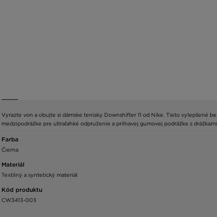
Vyrazte von a obujte si dámske tenisky Downshifter 11 od Nike. Tieto vylepšené 
medzipodrážke pre ultraľahké odpruženie a priľnavej gumovej podrážke s drážkami
Farba
Čierna
Materiál
Textilný a syntetický materiál
Kód produktu
CW3413-003