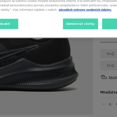
týkajúce sa súborov cookie môžete kedykoľvek zmeniť, a to kliknutím na „Prispôsobi
stávať personalizovanú ponuku produktov prispôsobenú Vašim preferenciám, vybe
Dostupné
všetky”. Viac informácií nájdete v našich
zásadách ochrany osobných údajov.
Čierna
pôsobiť
Odmietnuť všetky
Vybrať v
36
39
Skont
Množstv