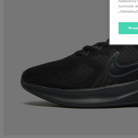
nastavenia 
nechcete do
„Odmietnuť 
Pris