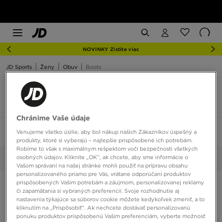
NOVINKY Zistite viac
JD Sports
Ženy
Obuv
Boots
Dámske Boots Dr. Martens
3 produkty
Chránime Vaše údaje
Zoradiť:
Odporúčané
Filtrovať
Venujeme všetko úsilie, aby bol nákup našich Zákazníkov úspešný a
1
produkty, ktoré si vyberajú – najlepšie prispôsobené ich potrebám.
Robíme to však s maximálnym rešpektom voči bezpečnosti všetkých
osobných údajov. Kliknite „OK”, ak chcete, aby sme informácie o
Dr. Martens
Vybrané:
Vyčistiť
Vašom správaní na našej stránke mohli použiť na prípravu obsahu
personalizovaného priamo pre Vás, vrátane odporúčaní produktov
prispôsobených Vašim potrebám a záujmom, personalizovanej reklamy
či zapamätania si vybraných preferencií. Svoje rozhodnutie aj
nastavenia týkajúce sa súborov cookie môžete kedykoľvek zmeniť, a to
kliknutím na „Prispôsobiť”. Ak nechcete dostávať personalizovanú
ponuku produktov prispôsobenú Vašim preferenciám, vyberte možnosť