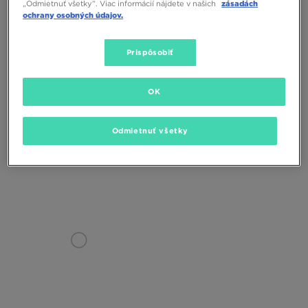
„Odmietnuť všetky”. Viac informácií nájdete v našich
zásadách
ochrany osobných údajov.
Prispôsobiť
OK
DR.MARTENS COMBS TECH
DR.MARTENS 1460
Odmietnuť všetky
LEATHER
200,00 €
190,00 €