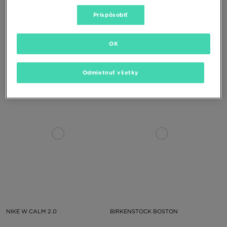
Prispôsobiť
OK
HAVAIANAS TOP TIRAS
HAVAIANAS TOP SENSES
Odmietnuť všetky
24,00 €
24,00 €
NIKE W CALM 2.0
BIRKENSTOCK BOSTON