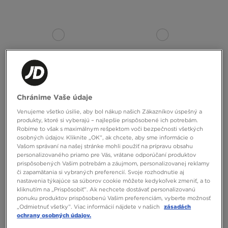
Chránime Vaše údaje
Venujeme všetko úsilie, aby bol nákup našich Zákazníkov úspešný a
UGG TAZZ II
UGG TASMAN II
produkty, ktoré si vyberajú – najlepšie prispôsobené ich potrebám.
Robíme to však s maximálnym rešpektom voči bezpečnosti všetkých
160,00 €
150,00 €
osobných údajov. Kliknite „OK”, ak chcete, aby sme informácie o
Vašom správaní na našej stránke mohli použiť na prípravu obsahu
personalizovaného priamo pre Vás, vrátane odporúčaní produktov
prispôsobených Vašim potrebám a záujmom, personalizovanej reklamy
či zapamätania si vybraných preferencií. Svoje rozhodnutie aj
nastavenia týkajúce sa súborov cookie môžete kedykoľvek zmeniť, a to
kliknutím na „Prispôsobiť”. Ak nechcete dostávať personalizovanú
ponuku produktov prispôsobenú Vašim preferenciám, vyberte možnosť
„Odmietnuť všetky”. Viac informácií nájdete v našich
zásadách
ochrany osobných údajov.