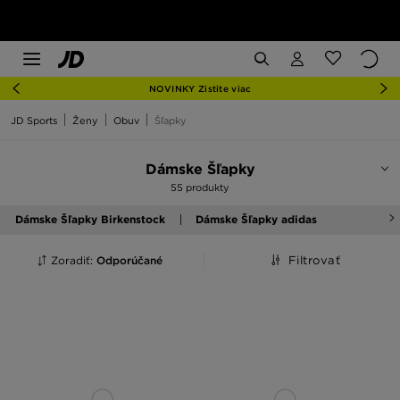
NOVINKY Zistite viac
JD Sports
Ženy
Obuv
Šľapky
Dámske Šľapky
55 produkty
Dámske Šľapky Birkenstock
Dámske Šľapky adidas
Zoradiť:
Odporúčané
Filtrovať