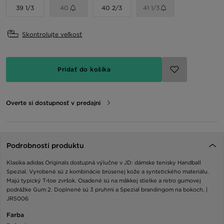
39 1/3
40
40 2/3
41 1/3
Skontrolujte veľkosť
Pridať do košíka
Overte si dostupnosť v predajni
Podrobnosti produktu
Klasika adidas Originals dostupná výlučne v JD: dámske tenisky Handball
Spezial. Vyrobené sú z kombinácie brúsenej kože a syntetického materiálu.
Majú typický T-toe zvršok. Osadené sú na mäkkej stielke a retro gumovej
podrážke Gum 2. Doplnené sú 3 pruhmi a Spezial brandingom na bokoch. |
JR5006
Farba