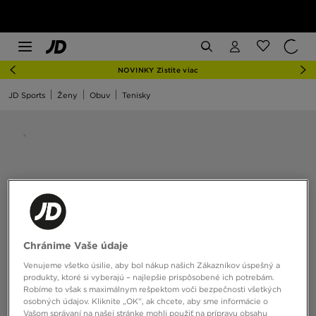
NOVINKY Zistite viac
JD Sports
Ženy
Obuv
Tenisky
Chránime Vaše údaje
Venujeme všetko úsilie, aby bol nákup našich Zákazníkov úspešný a
produkty, ktoré si vyberajú – najlepšie prispôsobené ich potrebám.
Robíme to však s maximálnym rešpektom voči bezpečnosti všetkých
osobných údajov. Kliknite „OK”, ak chcete, aby sme informácie o
Vašom správaní na našej stránke mohli použiť na prípravu obsahu