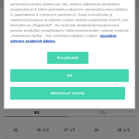
1/7
personalizovaného priamo pre Vás, vrátane odporúčaní produktov
prispôsobených Vašim potrebám a záujmom, personalizovanej reklamy
či zapamätania si vybraných preferencií. Svoje rozhodnutie aj
ONLY AT JD
nastavenia týkajúce sa súborov cookie môžete kedykoľvek zmeniť, a to
kliknutím na „Prispôsobiť”. Ak nechcete dostávať personalizovanú
ADIDAS HANDBALL SPEZIAL W
ponuku produktov prispôsobenú Vašim preferenciám, vyberte možnosť
„Odmietnuť všetky”. Viac informácií nájdete v našich
zásadách
ochrany osobných údajov.
60,00 €
Prispôsobiť
Dostupné Farby
OK
Odmietnuť všetky
Vybrať veľkosť
EU
US
36
36 2/3
37 1/3
38
38 2/3