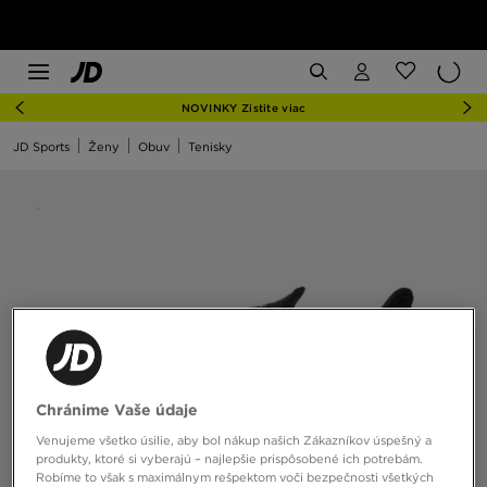
NOVINKY Zistite viac
JD Sports
Ženy
Obuv
Tenisky
Chránime Vaše údaje
Venujeme všetko úsilie, aby bol nákup našich Zákazníkov úspešný a
produkty, ktoré si vyberajú – najlepšie prispôsobené ich potrebám.
Robíme to však s maximálnym rešpektom voči bezpečnosti všetkých