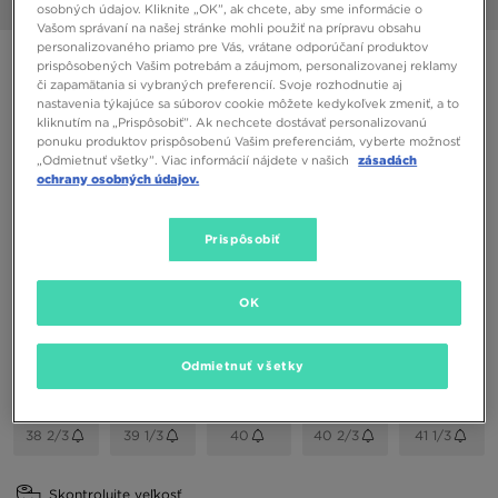
1/6
osobných údajov. Kliknite „OK”, ak chcete, aby sme informácie o
Vašom správaní na našej stránke mohli použiť na prípravu obsahu
personalizovaného priamo pre Vás, vrátane odporúčaní produktov
ONLY AT JD
prispôsobených Vašim potrebám a záujmom, personalizovanej reklamy
či zapamätania si vybraných preferencií. Svoje rozhodnutie aj
ADIDAS OZWEEGO KNIT
nastavenia týkajúce sa súborov cookie môžete kedykoľvek zmeniť, a to
kliknutím na „Prispôsobiť”. Ak nechcete dostávať personalizovanú
ponuku produktov prispôsobenú Vašim preferenciám, vyberte možnosť
79,00 €
„Odmietnuť všetky”. Viac informácií nájdete v našich
zásadách
ochrany osobných údajov.
Dostupné Farby
Prispôsobiť
Čierna
Vybrať veľkosť
OK
EU
US
Odmietnuť všetky
35 1/3
36
36 2/3
37 1/3
38
38 2/3
39 1/3
40
40 2/3
41 1/3
Skontrolujte veľkosť