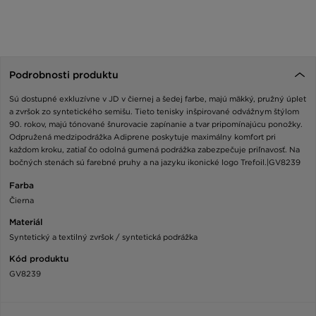
Podrobnosti produktu
Sú dostupné exkluzívne v JD v čiernej a šedej farbe, majú mäkký, pružný úplet
a zvršok zo syntetického semišu. Tieto tenisky inšpirované odvážnym štýlom
90. rokov, majú tónované šnurovacie zapínanie a tvar pripomínajúcu ponožky.
Odpružená medzipodrážka Adiprene poskytuje maximálny komfort pri
každom kroku, zatiaľ čo odolná gumená podrážka zabezpečuje priľnavosť. Na
bočných stenách sú farebné pruhy a na jazyku ikonické logo Trefoil.|GV8239
Farba
Čierna
Materiál
Syntetický a textilný zvršok / syntetická podrážka
Kód produktu
GV8239