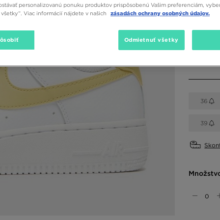
stávať personalizovanú ponuku produktov prispôsobenú Vašim preferenciám, vybe
všetky”. Viac informácií nájdete v našich
zásadách ochrany osobných údajov.
Dostupné
Biela
pôsobiť
Odmietnuť všetky
Vybrať v
36
39
Skont
Množstv