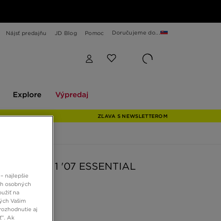
Doručujeme do...
Nájsť predajňu
JD Blog
Pomoc
Explore
Výpredaj
Explore
Výpredaj
ZĽAVA S NEWSLETTEROM
AIR FORCE 1 '07 ESSENTIAL
– najlepšie
ch osobných
oužiť na
 €
ných Vašim
rozhodnutie aj
ť”. Ak