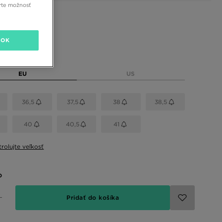
rte možnosť
 farby
OK
eľkosť
EU
US
36,5
37,5
38
38,5
40
40,5
41
rolujte veľkosť
o
Pridať do košíka