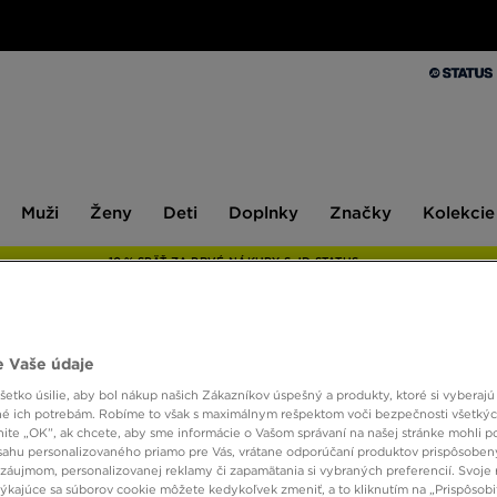
Muži
Ženy
Deti
Doplnky
Značky
Kolekcie
Muži
Ženy
Deti
Doplnky
Značky
Kolekcie
10 % SPÄŤ ZA PRVÉ NÁKUPY S JD STATUS
 Vaše údaje
NIKE 
etko úsilie, aby bol nákup našich Zákazníkov úspešný a produkty, ktoré si vyberajú 
é ich potrebám. Robíme to však s maximálnym rešpektom voči bezpečnosti všetký
knite „OK”, ak chcete, aby sme informácie o Vašom správaní na našej stránke mohli p
49,00
sahu personalizovaného priamo pre Vás, vrátane odporúčaní produktov prispôsobe
záujmom, personalizovanej reklamy či zapamätania si vybraných preferencií. Svoje 
týkajúce sa súborov cookie môžete kedykoľvek zmeniť, a to kliknutím na „Prispôsobi