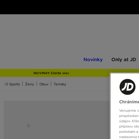
Novinky
Only
Novinky
Only at JD
at
JD
NOVINKY Zistite viac
JD Sports
Ženy
Obuv
Tenisky
Chránime
Venujeme vš
prispôsoben
údajov. Kli
prípravu ob
potrebám a 
nastavenia 