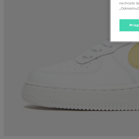
nechcete do
„Odmietnuť 
Pris