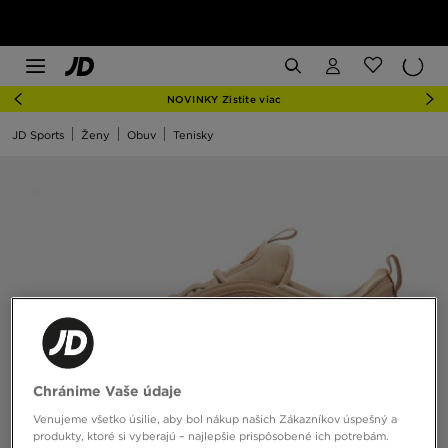
NOVINKY Zistite viac
JD Sports
Ženy
Obuv
Tenisky
Chránime Vaše údaje
Venujeme všetko úsilie, aby bol nákup našich Zákazníkov úspešný a
produkty, ktoré si vyberajú – najlepšie prispôsobené ich potrebám.