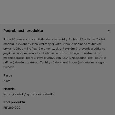
Podrobnosti produktu
Ikona 90. rokov v novom štýle: dámske tenisky Air Max 97 od Nike. Zvršok
modelu je vyrobený z najkvalitnejšej kože, ktorá je doplnená textilnými
prvkami. Obuv má reflexné elementy, skrytý systém šnurovania a pútka na
jazyku a päte pre jednoduché obúvanie. Konštrukcia je umiestnená na
medzipodrážke, ktorá ukrýva plynový vankúš Air. Na spodnej časti obuvi je
priľnavý dezén s textúrou. Tenisky sú doplnené kovovými detailmi a logom
Swoosh.
Farba
Zlatá
Materiál
Kožený zvršok / syntetická podrážka
Kód produktu
FB1289-200