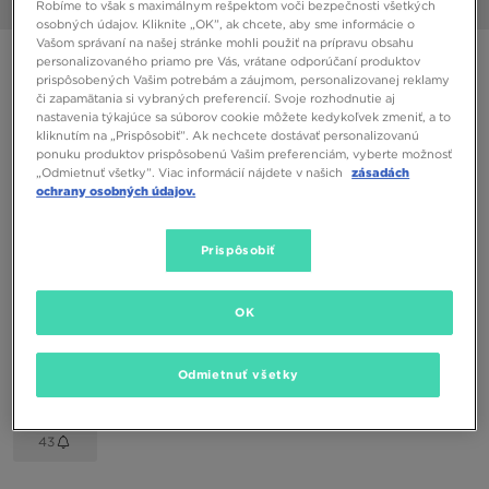
Robíme to však s maximálnym rešpektom voči bezpečnosti všetkých
1/6
osobných údajov. Kliknite „OK”, ak chcete, aby sme informácie o
Vašom správaní na našej stránke mohli použiť na prípravu obsahu
NIKE AIR MAX 97
personalizovaného priamo pre Vás, vrátane odporúčaní produktov
prispôsobených Vašim potrebám a záujmom, personalizovanej reklamy
či zapamätania si vybraných preferencií. Svoje rozhodnutie aj
nastavenia týkajúce sa súborov cookie môžete kedykoľvek zmeniť, a to
80,00 €
kliknutím na „Prispôsobiť”. Ak nechcete dostávať personalizovanú
ponuku produktov prispôsobenú Vašim preferenciám, vyberte možnosť
„Odmietnuť všetky”. Viac informácií nájdete v našich
zásadách
Dostupné Farby
ochrany osobných údajov.
Zlatá
Vybrať veľkosť
Prispôsobiť
EU
US
OK
36
36,5
37,5
38
38,5
Odmietnuť všetky
39
40
40,5
41
42
43