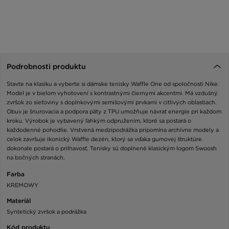
Podrobnosti produktu
Stavte na klasiku a vyberte si dámske tenisky Waffle One od spoločnosti Nike.
Model je v bielom vyhotovení s kontrastnými čiernymi akcentmi. Má vzdušný
zvršok zo sieťoviny s doplnkovými semišovými prvkami v citlivých oblastiach.
Obuv je šnurovacia a podpora päty z TPU umožňuje návrat energie pri každom
kroku. Výrobok je vybavený ľahkým odpružením, ktoré sa postará o
každodenné pohodlie. Vrstvená medzipodrážka pripomína archívne modely a
celok završuje ikonický Waffle dezén, ktorý sa vďaka gumovej štruktúre
dokonale postará o priľnavosť. Tenisky sú doplnené klasickým logom Swoosh
na bočných stranách.
Farba
KREMOWY
Materiál
Syntetický zvršok a podrážka
Kód produktu