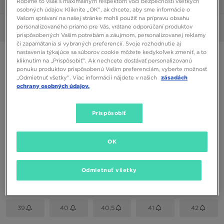
Robíme to však s maximálnym rešpektom voči bezpečnosti všetkých
1/6
osobných údajov. Kliknite „OK”, ak chcete, aby sme informácie o
Vašom správaní na našej stránke mohli použiť na prípravu obsahu
personalizovaného priamo pre Vás, vrátane odporúčaní produktov
Obrázky
360°
prispôsobených Vašim potrebám a záujmom, personalizovanej reklamy
či zapamätania si vybraných preferencií. Svoje rozhodnutie aj
nastavenia týkajúce sa súborov cookie môžete kedykoľvek zmeniť, a to
NIKE WAFFLE ONE
kliknutím na „Prispôsobiť”. Ak nechcete dostávať personalizovanú
ponuku produktov prispôsobenú Vašim preferenciám, vyberte možnosť
„Odmietnuť všetky”. Viac informácií nájdete v našich
zásadách
60,00 €
ochrany osobných údajov.
Dostupné Farby
Prispôsobiť
KREMOWY
Vybrať veľkosť
OK
EU
US
Odmietnuť všetky
36
36,5
37,5
38
38,5
39
40
40,5
41
42