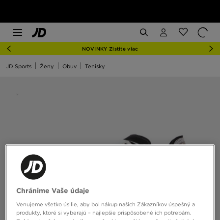
NOVINKY Zistite viac
JD Sports
Ženy
Obuv
Tenisky
Chránime Vaše údaje
Venujeme všetko úsilie, aby bol nákup našich Zákazníkov úspešný a
produkty, ktoré si vyberajú – najlepšie prispôsobené ich potrebám.