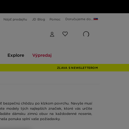
Doručujeme do...
Nájsť predajňu
JD Blog
Pomoc
Explore
Výpredaj
Explore
Výpredaj
ZĽAVA S NEWSLETTEROM
tiť bezpečnú chôdzu po klzkom povrchu. Navyše musí
e modely tých najlepších značiek, ktoré vás určite
ž hľadáte dámsku zimnú obuv na každodenné nosenie,
 naša ponuka splní vaše požiadavky.