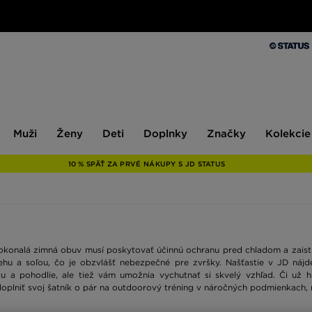
Muži
Ženy
Deti
Doplnky
Značky
Kolekcie
Muži
Ženy
Deti
Doplnky
Značky
Kolekcie
10 % SPÄŤ ZA PRVÉ NÁKUPY S JD STATUS
okonalá zimná obuv musí poskytovať účinnú ochranu pred chladom a zais
u a soľou, čo je obzvlášť nebezpečné pre zvršky. Našťastie v JD nájdet
litu a pohodlie, ale tiež vám umožnia vychutnať si skvelý vzhľad. Či u
 doplniť svoj šatník o pár na outdoorový tréning v náročných podmienkach,