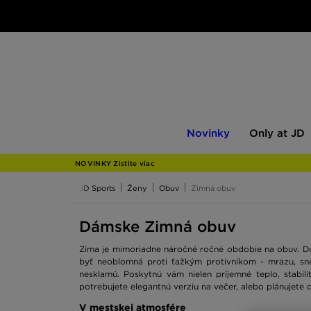
Novinky
Only
Novinky
Only at JD
at
JD
NOVINKY Zistite viac
JD Sports
Ženy
Obuv
Zimná obuv
Dámske Zimná obuv
Zima je mimoriadne náročné ročné obdobie na obuv. D
byť neoblomná proti ťažkým protivníkom - mrazu, sneh
nesklamú. Poskytnú vám nielen príjemné teplo, stabi
potrebujete elegantnú verziu na večer, alebo plánujete
V mestskej atmosfére