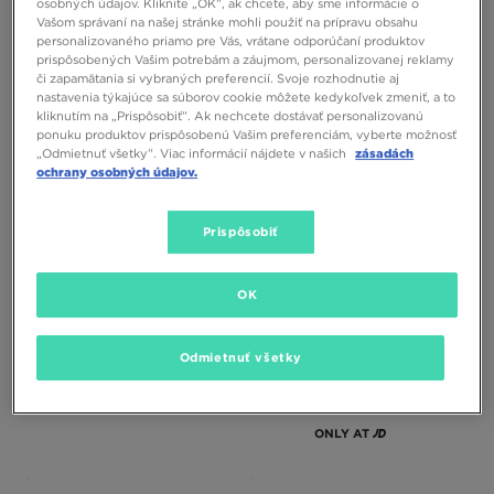
osobných údajov. Kliknite „OK”, ak chcete, aby sme informácie o
Vašom správaní na našej stránke mohli použiť na prípravu obsahu
personalizovaného priamo pre Vás, vrátane odporúčaní produktov
prispôsobených Vašim potrebám a záujmom, personalizovanej reklamy
či zapamätania si vybraných preferencií. Svoje rozhodnutie aj
nastavenia týkajúce sa súborov cookie môžete kedykoľvek zmeniť, a to
kliknutím na „Prispôsobiť”. Ak nechcete dostávať personalizovanú
ponuku produktov prispôsobenú Vašim preferenciám, vyberte možnosť
FILA DISRUPTOR II
FILA DISRUPTOR II PREMIUM
„Odmietnuť všetky”. Viac informácií nájdete v našich
zásadách
ochrany osobných údajov.
60,00 €
105,00 €
60,00 €
105,00 €
70,00 €
– najnižšia cena
70,00 €
– najnižšia cena
Prispôsobiť
OK
Odmietnuť všetky
ONLY AT