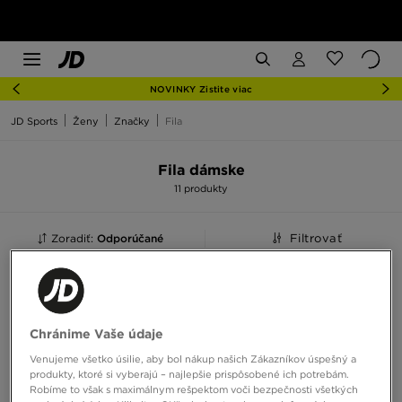
NOVINKY Zistite viac
JD Sports
Ženy
Značky
Fila
Fila dámske
11 produkty
Zoradiť:
Odporúčané
Filtrovať
Chránime Vaše údaje
Venujeme všetko úsilie, aby bol nákup našich Zákazníkov úspešný a
produkty, ktoré si vyberajú – najlepšie prispôsobené ich potrebám.
Robíme to však s maximálnym rešpektom voči bezpečnosti všetkých