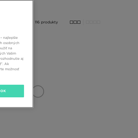
116 produkty
– najlepšie
ch osobných
oužiť na
ných Vašim
rozhodnutie aj
ť”. Ak
rte možnosť
OK