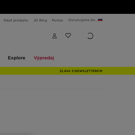
Doručujeme do...
Nájsť predajňu
JD Blog
Pomoc
Explore
Výpredaj
Explore
Výpredaj
ZĽAVA S NEWSLETTEROM