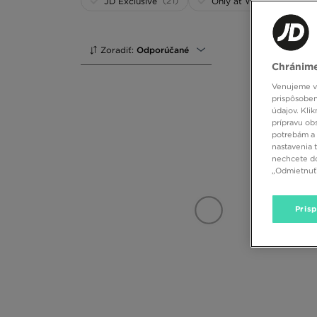
(21)
(1)
JD Exclusive
Only at WEB
Zoradiť:
Odporúčané
Chránime
Venujeme vš
prispôsoben
údajov. Kli
prípravu ob
potrebám a 
nastavenia 
nechcete do
„Odmietnuť 
Pris