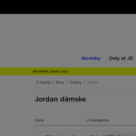
Novinky
Only
Novinky
Only at JD
at
JD
NOVINKY Zistite viac
JD Sports
Ženy
Značky
Jordan
Jordan dámske
Cena
Kategória