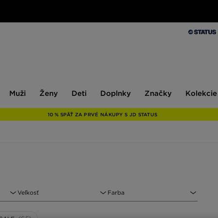
Muži
Ženy
Deti
Doplnky
Značky
Kolekcie
Muži
Ženy
Deti
Doplnky
Značky
Kolekcie
10 % SPÄŤ ZA PRVÉ NÁKUPY S JD STATUS
Veľkosť
Farba