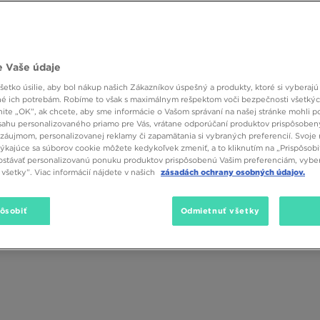
(65)
SALE
 Vaše údaje
etko úsilie, aby bol nákup našich Zákazníkov úspešný a produkty, ktoré si vyberajú 
é ich potrebám. Robíme to však s maximálnym rešpektom voči bezpečnosti všetký
knite „OK”, ak chcete, aby sme informácie o Vašom správaní na našej stránke mohli p
sahu personalizovaného priamo pre Vás, vrátane odporúčaní produktov prispôsobe
záujmom, personalizovanej reklamy či zapamätania si vybraných preferencií. Svoje 
týkajúce sa súborov cookie môžete kedykoľvek zmeniť, a to kliknutím na „Prispôsobi
stávať personalizovanú ponuku produktov prispôsobenú Vašim preferenciám, vybe
všetky”. Viac informácií nájdete v našich
zásadách ochrany osobných údajov.
pôsobiť
Odmietnuť všetky