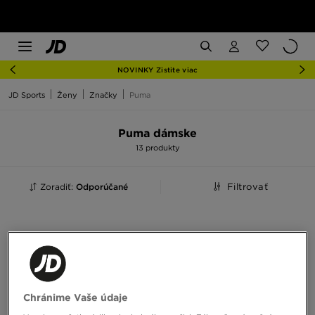
NOVINKY Zistite viac
JD Sports
Ženy
Značky
Puma
Puma dámske
13 produkty
Zoradiť:
Odporúčané
Filtrovať
Chránime Vaše údaje