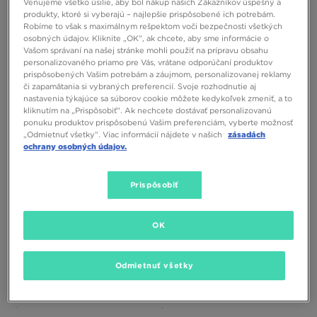
Venujeme všetko úsilie, aby bol nákup našich Zákazníkov úspešný a
produkty, ktoré si vyberajú – najlepšie prispôsobené ich potrebám.
Robíme to však s maximálnym rešpektom voči bezpečnosti všetkých
osobných údajov. Kliknite „OK”, ak chcete, aby sme informácie o
Vašom správaní na našej stránke mohli použiť na prípravu obsahu
personalizovaného priamo pre Vás, vrátane odporúčaní produktov
prispôsobených Vašim potrebám a záujmom, personalizovanej reklamy
či zapamätania si vybraných preferencií. Svoje rozhodnutie aj
PUMA SPEEDCAT OG
PUMA SPEEDCAT OG
nastavenia týkajúce sa súborov cookie môžete kedykoľvek zmeniť, a to
kliknutím na „Prispôsobiť”. Ak nechcete dostávať personalizovanú
ponuku produktov prispôsobenú Vašim preferenciám, vyberte možnosť
72,00 €
110,00 €
76,00 €
110,00 €
„Odmietnuť všetky”. Viac informácií nájdete v našich
zásadách
84,00 €
– najnižšia cena
88,00 €
– najnižšia cena
ochrany osobných údajov.
Prispôsobiť
OK
Odmietnuť všetky