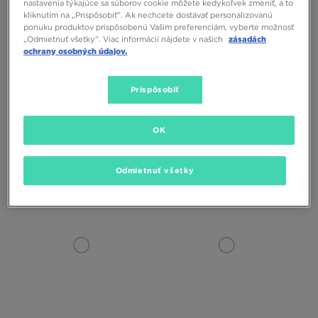
nastavenia týkajúce sa súborov cookie môžete kedykoľvek zmeniť, a to
kliknutím na „Prispôsobiť”. Ak nechcete dostávať personalizovanú
ponuku produktov prispôsobenú Vašim preferenciám, vyberte možnosť
„Odmietnuť všetky”. Viac informácií nájdete v našich
zásadách
ochrany osobných údajov.
Prispôsobiť
HOODRICH TAŠKA SHADE MINI
HOODRICH TAŠKA SHADE CROSS
OK
BODY BAG
35,00 €
40,00 €
Odmietnuť všetky