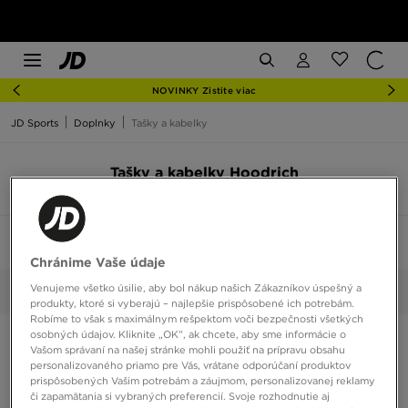
NOVINKY Zistite viac
JD Sports
Doplnky
Tašky a kabelky
Tašky a kabelky Hoodrich
6 produkty
Zoradiť:
Odporúčané
Filtrovať
1
Chránime Vaše údaje
Venujeme všetko úsilie, aby bol nákup našich Zákazníkov úspešný a
Hoodrich
Vybrané:
Vyčistiť
produkty, ktoré si vyberajú – najlepšie prispôsobené ich potrebám.
Robíme to však s maximálnym rešpektom voči bezpečnosti všetkých
osobných údajov. Kliknite „OK”, ak chcete, aby sme informácie o
Vašom správaní na našej stránke mohli použiť na prípravu obsahu
personalizovaného priamo pre Vás, vrátane odporúčaní produktov
prispôsobených Vašim potrebám a záujmom, personalizovanej reklamy
či zapamätania si vybraných preferencií. Svoje rozhodnutie aj