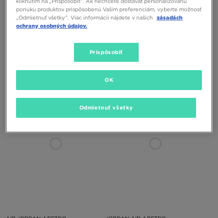
kliknutím na „Prispôsobiť”. Ak nechcete dostávať personalizovanú
ponuku produktov prispôsobenú Vašim preferenciám, vyberte možnosť
„Odmietnuť všetky”. Viac informácií nájdete v našich
zásadách
ochrany osobných údajov.
Prispôsobiť
AIR JORDAN 4 RETRO
JORDAN AIR 4 RETRO
OK
210,00 €
160,00 €
Odmietnuť všetky