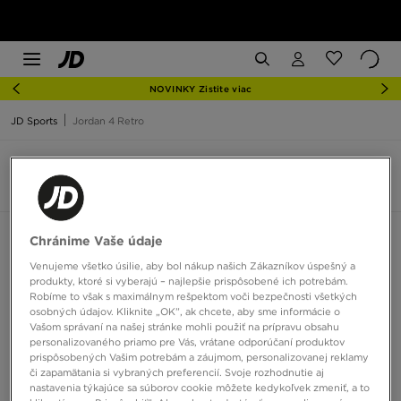
NOVINKY Zistite viac
JD Sports
Jordan 4 Retro
Jordan 4 Retro
7 produkty
Zoradiť:
Odporúčané
Filtrovať
Chránime Vaše údaje
Venujeme všetko úsilie, aby bol nákup našich Zákazníkov úspešný a
produkty, ktoré si vyberajú – najlepšie prispôsobené ich potrebám.
Robíme to však s maximálnym rešpektom voči bezpečnosti všetkých
osobných údajov. Kliknite „OK”, ak chcete, aby sme informácie o
Vašom správaní na našej stránke mohli použiť na prípravu obsahu
personalizovaného priamo pre Vás, vrátane odporúčaní produktov
prispôsobených Vašim potrebám a záujmom, personalizovanej reklamy
či zapamätania si vybraných preferencií. Svoje rozhodnutie aj
nastavenia týkajúce sa súborov cookie môžete kedykoľvek zmeniť, a to