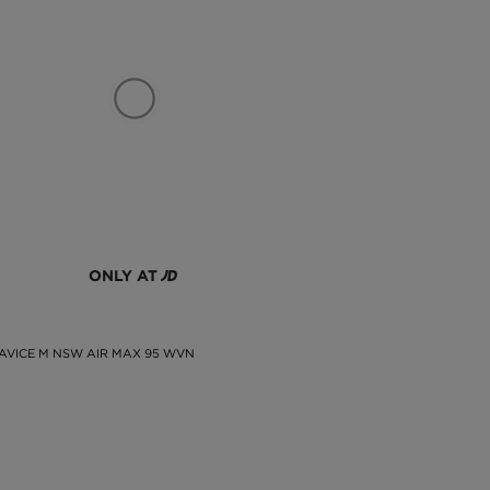
al
mi
sa
ia
i,
á,
ia
ok
e,
ne
ONLY AT
95
sa
sú
AVICE M NSW AIR MAX 95 WVN