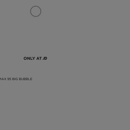
 s
ch
ke
no
čo
je
no
ať
ONLY AT
ka
te
la
me
 MAX 95 BIG BUBBLE
to
ne
v
bo
vé
še
sú