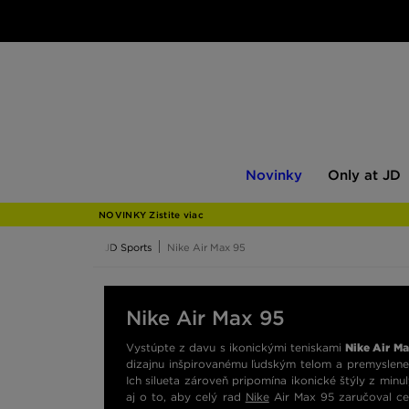
Novinky
Only
Novinky
Only at JD
at
JD
NOVINKY Zistite viac
JD Sports
Nike Air Max 95
Nike Air Max 95
Vystúpte z davu s ikonickými teniskami
Nike Air M
dizajnu inšpirovanému ľudským telom a premyslenej
Ich silueta zároveň pripomína ikonické štýly z minul
aj o to, aby celý rad
Nike
Air Max 95 zaručoval ce