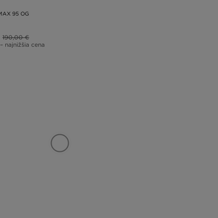
 MAX 95 OG
190,00 €
– najnižšia cena