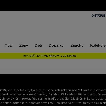
Muži
Ženy
Deti
Doplnky
Značky
Kolekcie
Muži
Ženy
Deti
Doplnky
Značky
Kolekcie
10 % SPÄŤ ZA PRVÉ NÁKUPY S JD STATUS
ax 95
, ktoré potešia aj tých najnáročnejších zákazníkov. Vďaka futuristické
 farebnej schéme posunú tenisky Air Max 95 každý outfit na vyššiu úrove
ých rokov, čím zdôrazňuje slávne tradície značky. Dizajnéri Nike sa postara
lodenné pohodlie a sebavedomý krok. Zaujíma vás - kvalita výrobku ale