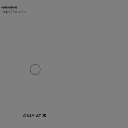
190,00 €
– najnižšia cena
ONLY AT