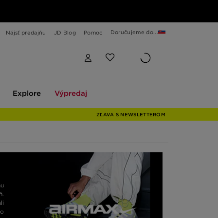
Doručujeme do...
Nájsť predajňu
JD Blog
Pomoc
Explore
Výpredaj
Explore
Výpredaj
ZĽAVA S NEWSLETTEROM
mu
ň.
li
bo