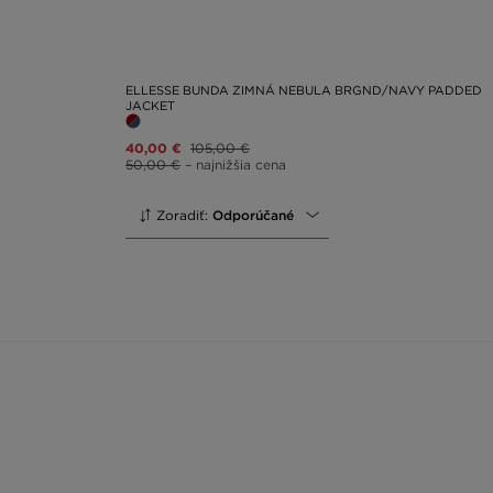
ELLESSE BUNDA ZIMNÁ NEBULA BRGND/NAVY PADDED
JACKET
40,00 €
105,00 €
50,00 €
– najnižšia cena
Zoradiť:
Odporúčané