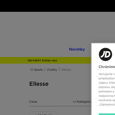
Novinky
Only
Novinky
Only at JD
at
JD
NOVINKY Zistite viac
Chránime
JD Sports
Značky
Ellesse
Venujeme vš
prispôsoben
Ellesse
údajov. Kli
prípravu ob
potrebám a 
nastavenia 
nechcete do
Cena
Kategória
„Odmietnuť 