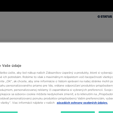
Muži
Ženy
Deti
Doplnky
Značky
Kolekcie
Muži
Ženy
Deti
Doplnky
Značky
Kolekcie
10 % SPÄŤ ZA PRVÉ NÁKUPY S JD STATUS
 Vaše údaje
etko úsilie, aby bol nákup našich Zákazníkov úspešný a produkty, ktoré si vyberajú 
é ich potrebám. Robíme to však s maximálnym rešpektom voči bezpečnosti všetký
knite „OK”, ak chcete, aby sme informácie o Vašom správaní na našej stránke mohli p
sahu personalizovaného priamo pre Vás, vrátane odporúčaní produktov prispôsobe
záujmom, personalizovanej reklamy či zapamätania si vybraných preferencií. Svoje 
týkajúce sa súborov cookie môžete kedykoľvek zmeniť, a to kliknutím na „Prispôsobi
stávať personalizovanú ponuku produktov prispôsobenú Vašim preferenciám, vybe
Pohlavie
Veľkosť
Farba
všetky”. Viac informácií nájdete v našich
zásadách ochrany osobných údajov.