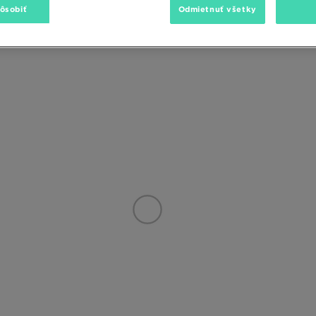
pôsobiť
Odmietnuť všetky