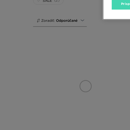
(2)
SALE
Pris
Zoradiť:
Odporúčané