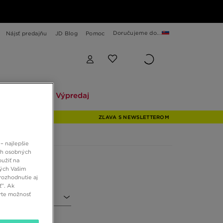
Doručujeme do...
Nájsť predajňu
JD Blog
Pomoc
Explore
Výpredaj
Explore
Výpredaj
ZĽAVA S NEWSLETTEROM
– najlepšie
ch osobných
oužiť na
ných Vašim
rozhodnutie aj
ť”. Ak
rte možnosť