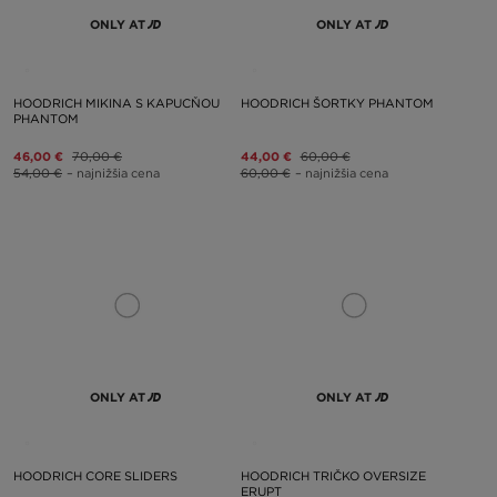
ONLY AT
ONLY AT
HOODRICH MIKINA S KAPUCŇOU
HOODRICH ŠORTKY PHANTOM
PHANTOM
46,00 €
70,00 €
44,00 €
60,00 €
54,00 €
– najnižšia cena
60,00 €
– najnižšia cena
ONLY AT
ONLY AT
HOODRICH CORE SLIDERS
HOODRICH TRIČKO OVERSIZE
ERUPT