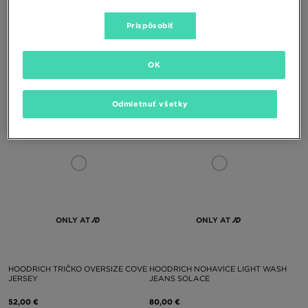
Prispôsobiť
HOODRICH TRIČKO FIELD
HOODRICH TRIČKO OVERSIZE FIELD
OVERSIZED JERSEY
JERSEY
OK
52,00 €
52,00 €
Odmietnuť všetky
ONLY AT
ONLY AT
HOODRICH TRIČKO OVERSIZE COVE
HOODRICH NOHAVICE LIGHT WASH
JERSEY
JEANS SOLACE
52,00 €
80,00 €