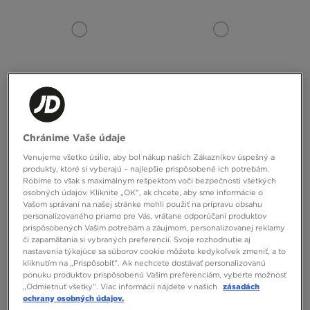
ONLY AT
ONLY AT
HOODRICH NOHAVICE LUZ WIDE
HOODRICH TRIČKO COVE DOUBLE
Chránime Vaše údaje
LEG JEANS
LAYER FITTED
Venujeme všetko úsilie, aby bol nákup našich Zákazníkov úspešný a
80,00 €
35,00 €
produkty, ktoré si vyberajú – najlepšie prispôsobené ich potrebám.
Robíme to však s maximálnym rešpektom voči bezpečnosti všetkých
osobných údajov. Kliknite „OK”, ak chcete, aby sme informácie o
Vašom správaní na našej stránke mohli použiť na prípravu obsahu
personalizovaného priamo pre Vás, vrátane odporúčaní produktov
prispôsobených Vašim potrebám a záujmom, personalizovanej reklamy
či zapamätania si vybraných preferencií. Svoje rozhodnutie aj
nastavenia týkajúce sa súborov cookie môžete kedykoľvek zmeniť, a to
kliknutím na „Prispôsobiť”. Ak nechcete dostávať personalizovanú
ponuku produktov prispôsobenú Vašim preferenciám, vyberte možnosť
„Odmietnuť všetky”. Viac informácií nájdete v našich
zásadách
ochrany osobných údajov.
ONLY AT
ONLY AT