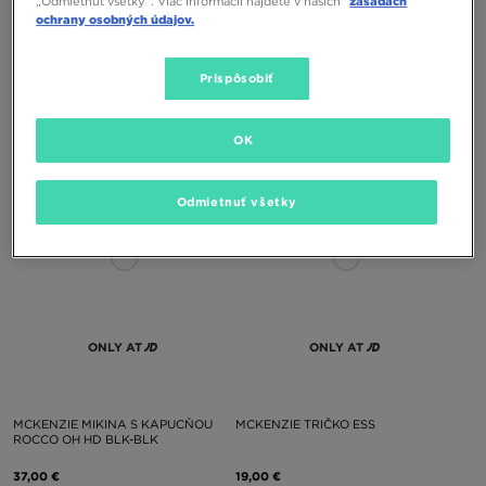
„Odmietnuť všetky”. Viac informácií nájdete v našich
zásadách
ochrany osobných údajov.
MCKENZIE SÚPRAVA ROCCO CRW
MCKENZIE NOHAVICE ROCCO OP
Prispôsobiť
ST BLK-BLK
HM PNT BLK-BLK
70,00 €
35,00 €
OK
Odmietnuť všetky
ONLY AT
ONLY AT
MCKENZIE MIKINA S KAPUCŇOU
MCKENZIE TRIČKO ESS
ROCCO OH HD BLK-BLK
37,00 €
19,00 €