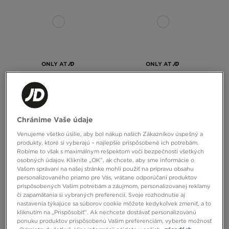
ONLY AT
ONLY AT
MCKENZIE TRIČKO DUAL TEE NVY-
MCKENZIE TRIČKO DUAL TEE BLK-
SKC
BLK
Chránime Vaše údaje
19,00 €
19,00 €
Venujeme všetko úsilie, aby bol nákup našich Zákazníkov úspešný a
produkty, ktoré si vyberajú – najlepšie prispôsobené ich potrebám.
Robíme to však s maximálnym rešpektom voči bezpečnosti všetkých
osobných údajov. Kliknite „OK”, ak chcete, aby sme informácie o
Vašom správaní na našej stránke mohli použiť na prípravu obsahu
personalizovaného priamo pre Vás, vrátane odporúčaní produktov
prispôsobených Vašim potrebám a záujmom, personalizovanej reklamy
či zapamätania si vybraných preferencií. Svoje rozhodnutie aj
nastavenia týkajúce sa súborov cookie môžete kedykoľvek zmeniť, a to
kliknutím na „Prispôsobiť”. Ak nechcete dostávať personalizovanú
ponuku produktov prispôsobenú Vašim preferenciám, vyberte možnosť
ONLY AT
ONLY AT