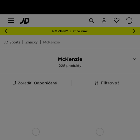
NOVINKY Zistite viac
JD Sports
Značky
McKenzie
McKenzie
228 produkty
Zoradiť:
Odporúčané
Filtrovať