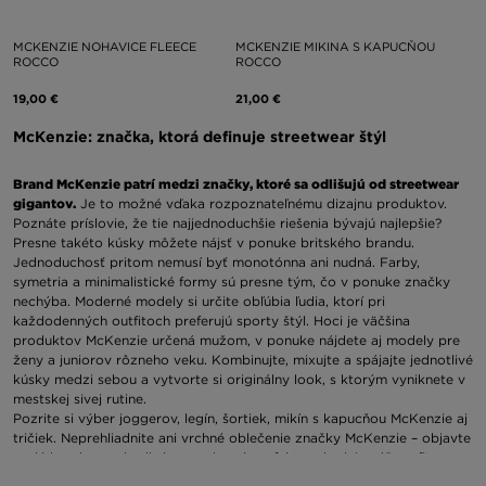
MCKENZIE NOHAVICE FLEECE
MCKENZIE MIKINA S KAPUCŇOU
ROCCO
ROCCO
19,00 €
21,00 €
McKenzie: značka, ktorá definuje streetwear štýl
Brand McKenzie patrí medzi značky, ktoré sa odlišujú od streetwear
gigantov.
Je to možné vďaka rozpoznateľnému dizajnu produktov.
Poznáte príslovie, že tie najjednoduchšie riešenia bývajú najlepšie?
Presne takéto kúsky môžete nájsť v ponuke britského brandu.
Jednoduchosť pritom nemusí byť monotónna ani nudná. Farby,
symetria a minimalistické formy sú presne tým, čo v ponuke značky
nechýba. Moderné modely si určite obľúbia ľudia, ktorí pri
každodenných outfitoch preferujú sporty štýl. Hoci je väčšina
produktov McKenzie určená mužom, v ponuke nájdete aj modely pre
ženy a juniorov rôzneho veku. Kombinujte, mixujte a spájajte jednotlivé
kúsky medzi sebou a vytvorte si originálny look, s ktorým vyniknete v
mestskej sivej rutine.
Pozrite si výber joggerov, legín, šortiek, mikín s kapucňou McKenzie aj
tričiek. Neprehliadnite ani vrchné oblečenie značky McKenzie – objavte
teplé bundy a pohodlné vesty, ktoré perfektne doplnia váš outfit
počas jari a jesene. Za pozornosť stoja aj pohodlné tenisky na každý