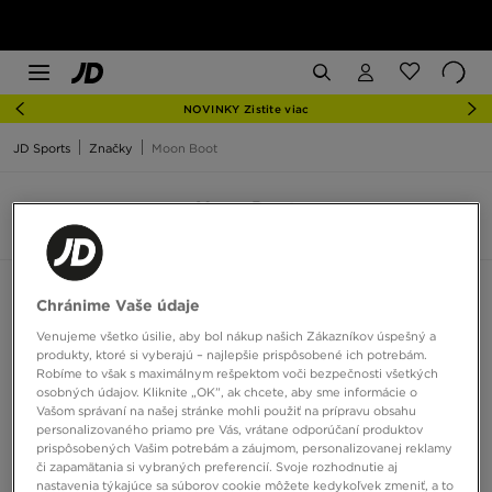
NOVINKY Zistite viac
JD Sports
Značky
Moon Boot
Moon Boot
6 produkty
Zoradiť:
Odporúčané
Filtrovať
Chránime Vaše údaje
Venujeme všetko úsilie, aby bol nákup našich Zákazníkov úspešný a
produkty, ktoré si vyberajú – najlepšie prispôsobené ich potrebám.
Robíme to však s maximálnym rešpektom voči bezpečnosti všetkých
osobných údajov. Kliknite „OK”, ak chcete, aby sme informácie o
Vašom správaní na našej stránke mohli použiť na prípravu obsahu
personalizovaného priamo pre Vás, vrátane odporúčaní produktov
prispôsobených Vašim potrebám a záujmom, personalizovanej reklamy
či zapamätania si vybraných preferencií. Svoje rozhodnutie aj
nastavenia týkajúce sa súborov cookie môžete kedykoľvek zmeniť, a to