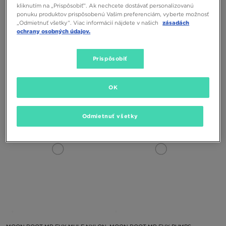
kliknutím na „Prispôsobiť”. Ak nechcete dostávať personalizovanú
ponuku produktov prispôsobenú Vašim preferenciám, vyberte možnosť
„Odmietnuť všetky”. Viac informácií nájdete v našich
zásadách
ochrany osobných údajov.
Prispôsobiť
MOON BOOT MB ICON LOW NYLON
MOON BOOT ICON LOW NYLON
OK
175,00 €
175,00 €
Odmietnuť všetky