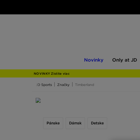
Novinky
Only
Novinky
Only at JD
at
JD
NOVINKY Zistite viac
JD Sports
Značky
Timberland
Timberland
Pánske
Dámsk
Detske
Kvalitné výrobky, pohodlie, ktoré ponúkajú a nad