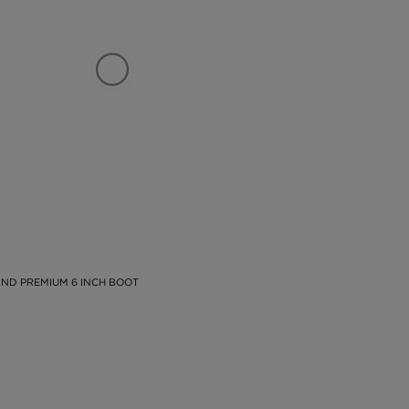
ka
 a
ch
 a
ym
sa
mi
 a
y,
si
né
ND PREMIUM 6 INCH BOOT
si
 s
ok
ké
né
it
ad