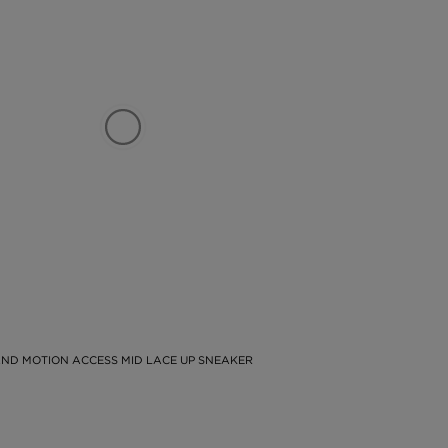
áš
lý
 a
ne
lu
te
bo
om
ND MOTION ACCESS MID LACE UP SNEAKER