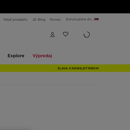
Doručujeme do...
Nájsť predajňu
JD Blog
Pomoc
Explore
Výpredaj
Explore
Výpredaj
ZĽAVA S NEWSLETTEROM
vé