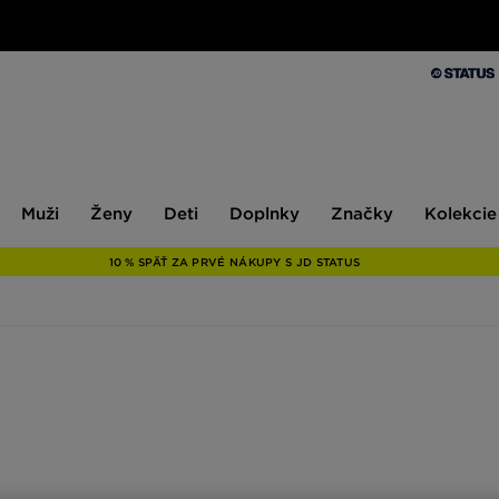
Muži
Ženy
Deti
Doplnky
Značky
Kolekcie
Muži
Ženy
Deti
Doplnky
Značky
Kolekcie
10 % SPÄŤ ZA PRVÉ NÁKUPY S JD STATUS
časový dizajn. Vďaka týmto prvkom sa budete chcieť rozhodnúť pre špičko