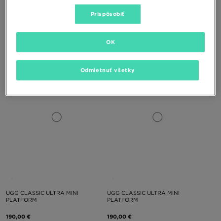
Prispôsobiť
UGG W LO LOWMEL
UGG CLASSIC ULTRA MINI
PLATFORM
OK
150,00 €
190,00 €
Odmietnuť všetky
UGG CLASSIC ULTRA MINI
UGG CLASSIC ULTRA MINI
PLATFORM
PLATFORM
190,00 €
190,00 €