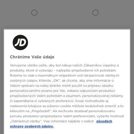
Chránime Vaše údaje
UGG M TASMAN WEATHER HYBRID
UGG W LO LOWMEL
Venujeme všetko úsilie, aby bol nákup našich Zákazníkov úspešný a
produkty, ktoré si vyberajú – najlepšie prispôsobené ich potrebám.
200,00 €
150,00 €
Robíme to však s maximálnym rešpektom voči bezpečnosti všetkých
osobných údajov. Kliknite „OK”, ak chcete, aby sme informácie o
Vašom správaní na našej stránke mohli použiť na prípravu obsahu
personalizovaného priamo pre Vás, vrátane odporúčaní produktov
prispôsobených Vašim potrebám a záujmom, personalizovanej reklamy
či zapamätania si vybraných preferencií. Svoje rozhodnutie aj
nastavenia týkajúce sa súborov cookie môžete kedykoľvek zmeniť, a to
kliknutím na „Prispôsobiť”. Ak nechcete dostávať personalizovanú
ponuku produktov prispôsobenú Vašim preferenciám, vyberte možnosť
„Odmietnuť všetky”. Viac informácií nájdete v našich
zásadách
ochrany osobných údajov.