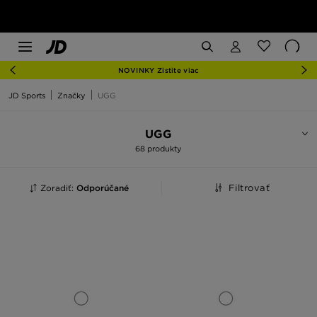
NOVINKY Zistite viac
JD Sports
Značky
UGG
UGG
68 produkty
Zoradiť:
Odporúčané
Filtrovať