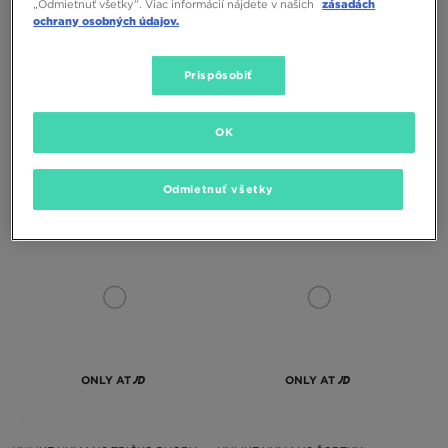
„Odmietnuť všetky”. Viac informácií nájdete v našich
zásadách
ochrany osobných údajov.
ONLY AT
ONLY AT
Prispôsobiť
UNLIKE HUMANS TRIČKO PIGMENT
UNLIKE HUMANS NOHAVICE JEANS
OK
26,00 €
35,00 €
26,00 €
52,00 €
35,00 €
– najnižšia cena
32,00 €
– najnižšia cena
Odmietnuť všetky
ONLY AT
ONLY AT