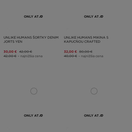
ONLY AT
ONLY AT
UNLIKE HUMANS ŠORTKY DENIM
UNLIKE HUMANS MIKINA S
JORTS YEN
KAPUCŇOU CRAFTED
30,00 €
42,00 €
32,00 €
80,00 €
42,00 €
– najnižšia cena
40,00 €
– najnižšia cena
ONLY AT
ONLY AT