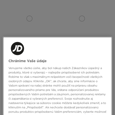
ONLY AT
UNLIKE HUMANS TRIČKO RESORT
UNLIKE HUMANS ŠORTKY PIGMENT
Chránime Vaše údaje
Venujeme všetko úsilie, aby bol nákup našich Zákazníkov úspešný a
30,00 €
42,00 €
26,00 €
42,00 €
produkty, ktoré si vyberajú – najlepšie prispôsobené ich potrebám.
42,00 €
– najnižšia cena
30,00 €
– najnižšia cena
Robíme to však s maximálnym rešpektom voči bezpečnosti všetkých
osobných údajov. Kliknite „OK”, ak chcete, aby sme informácie o
Vašom správaní na našej stránke mohli použiť na prípravu obsahu
personalizovaného priamo pre Vás, vrátane odporúčaní produktov
prispôsobených Vašim potrebám a záujmom, personalizovanej reklamy
či zapamätania si vybraných preferencií. Svoje rozhodnutie aj
nastavenia týkajúce sa súborov cookie môžete kedykoľvek zmeniť, a to
kliknutím na „Prispôsobiť”. Ak nechcete dostávať personalizovanú
ponuku produktov prispôsobenú Vašim preferenciám, vyberte možnosť