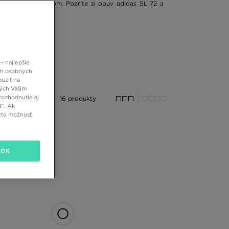
ých trojitým pruhom. Pozrite si obuv adidas SL 72 a
ky adidas Originals SL 72 debutovali počas letných
 SL 72 odľahčenú konštrukciu so vzdušným zvrškom, čo
ohatená o kožené prvky v podobe semišových pásov a
A. Ako bonus je model SL 72 vybavený textúrovaným
ých okolností!
– najlepšie
ch osobných
Bežecký profil s ľahkým zvrškom sa ukáže ako ideálny
oužiť na
ných Vašim
ace. Tenisky SL 72 si budete môcť obuť ku krátkym aj
rozhodnutie aj
aty alebo teplákovú súpravu. Ako inak sa môžete s
16 produkty
ť”. Ak
vým nohaviciam typu cargo. Či už sa rozhodnete pre
rte možnosť
SL 72 je skvelou náhradou za tenisky, ktorú robí ešte
OK
dpružená podrážka sa osvedčili ako skutočný hit medzi
a prsty si môže vyžadovať, aby ste si vybrali o niečo
 sa pre športovú atmosféru s retro nádychom. Je čas
inkách a aktualizáciách - napríklad o teniskách SL 72,