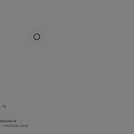
L 72
100,00 €
– najnižšia cena