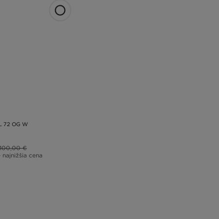
L 72 OG W
100,00 €
– najnižšia cena