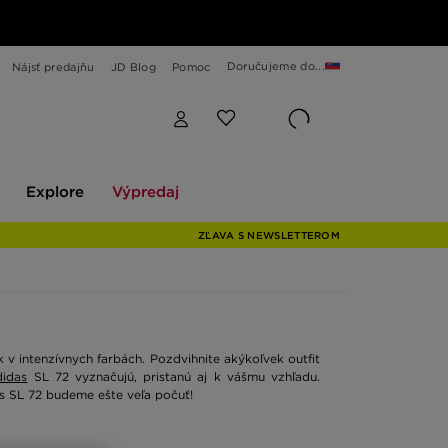
Doručujeme do...
Nájsť predajňu
JD Blog
Pomoc
Explore
Výpredaj
Explore
Výpredaj
ZĽAVA S NEWSLETTEROM
ek v intenzívnych farbách. Pozdvihnite akýkoľvek outfit
didas
SL 72 vyznačujú, pristanú aj k vášmu vzhľadu.
ls SL 72 budeme ešte veľa počuť!