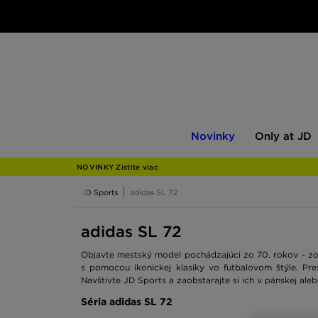
Novinky
Only
Novinky
Only at JD
at
JD
NOVINKY Zistite viac
JD Sports
adidas SL 72
adidas SL 72
Objavte mestský model pochádzajúci zo 70. rokov - 
s pomocou ikonickej klasiky vo futbalovom štýle. Pre
Navštívte JD Sports a zaobstarajte si ich v pánskej ale
Séria adidas SL 72