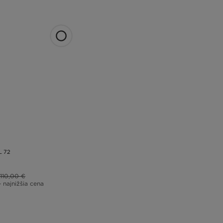
L 72
110,00 €
– najnižšia cena