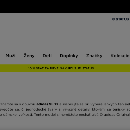
Muži
Ženy
Deti
Doplnky
Značky
Kolekcie
Muži
Ženy
Deti
Doplnky
Značky
Kolekcie
10 % SPÄŤ ZA PRVÉ NÁKUPY S JD STATUS
zoznámte sa s obuvou
adidas SL 72
a inšpirujte sa pri výbere ľahkých tenisi
svedčte sa, či jednoduché tvary a výrazné detaily, ktorými sa tenisky
a
bo dámskej veľkosti. Tento model si nemôžete nechať ujsť. O adidas Origina