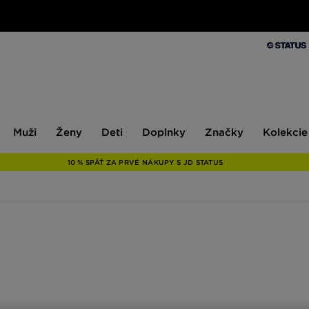
Muži
Ženy
Deti
Doplnky
Značky
Kolekcie
Muži
Ženy
Deti
Doplnky
Značky
Kolekcie
10 % SPÄŤ ZA PRVÉ NÁKUPY S JD STATUS