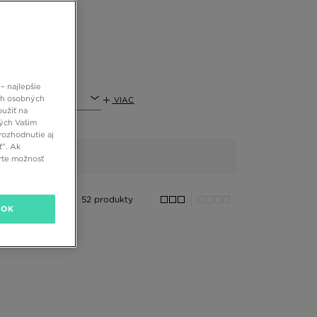
– najlepšie
ť
ch osobných
VIAC
oužiť na
ných Vašim
rozhodnutie aj
ť”. Ak
rte možnosť
52 produkty
OK