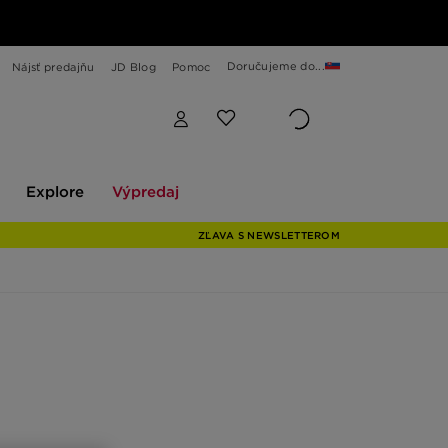
Doručujeme do...
Nájsť predajňu
JD Blog
Pomoc
Explore
Výpredaj
Explore
Výpredaj
ZĽAVA S NEWSLETTEROM