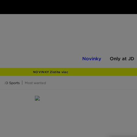
Novinky
Only
Novinky
Only at JD
at
JD
NOVINKY Zistite viac
JD Sports
Most wanted
Most wanted