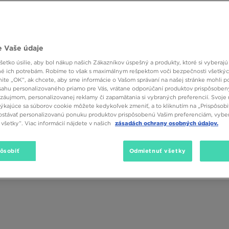
 Vaše údaje
etko úsilie, aby bol nákup našich Zákazníkov úspešný a produkty, ktoré si vyberajú 
Pohlavie
1
Značka
Veľkos
é ich potrebám. Robíme to však s maximálnym rešpektom voči bezpečnosti všetký
knite „OK”, ak chcete, aby sme informácie o Vašom správaní na našej stránke mohli p
sahu personalizovaného priamo pre Vás, vrátane odporúčaní produktov prispôsobe
záujmom, personalizovanej reklamy či zapamätania si vybraných preferencií. Svoje 
týkajúce sa súborov cookie môžete kedykoľvek zmeniť, a to kliknutím na „Prispôsobi
stávať personalizovanú ponuku produktov prispôsobenú Vašim preferenciám, vybe
všetky”. Viac informácií nájdete v našich
zásadách ochrany osobných údajov.
pôsobiť
Odmietnuť všetky