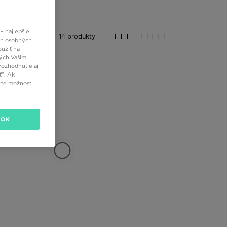
– najlepšie
14 produkty
ch osobných
oužiť na
ných Vašim
rozhodnutie aj
ť”. Ak
rte možnosť
OK