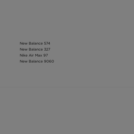
New Balance 574
New Balance 327
Nike Air Max 97
New Balance 9060
adidas Yeezy
Nike Air Max 90
Puma Mayze
Nike ponožky