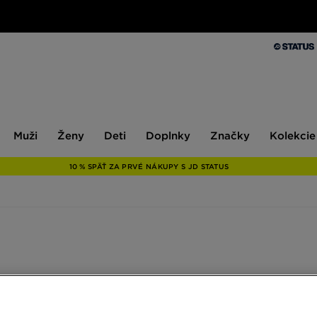
Muži
Ženy
Deti
Doplnky
Značky
Kolekcie
Muži
Ženy
Deti
Doplnky
Značky
Kolekcie
10 % SPÄŤ ZA PRVÉ NÁKUPY S JD STATUS
Značka
Veľkosť
Farba