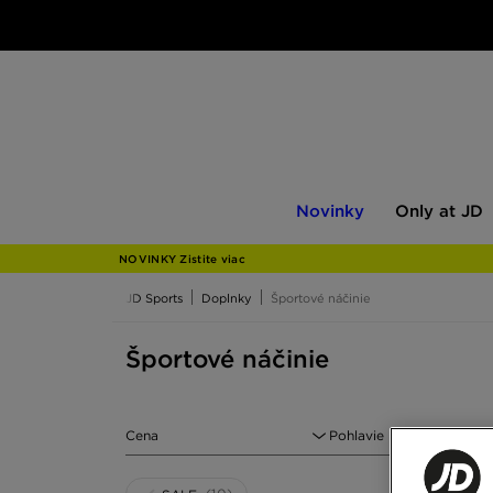
Novinky
Only
Novinky
Only at JD
at
JD
NOVINKY Zistite viac
JD Sports
Doplnky
Športové náčinie
Športové náčinie
Cena
Pohlavie