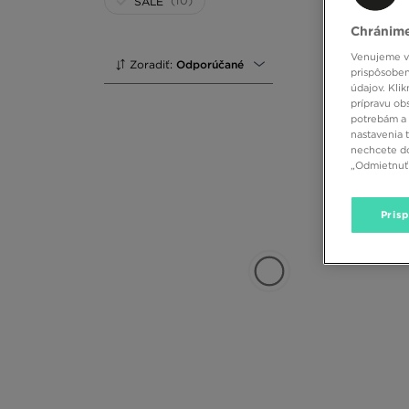
(10)
SALE
Chránime
Venujeme vš
Zoradiť:
Odporúčané
prispôsoben
údajov. Kli
prípravu ob
potrebám a 
nastavenia 
nechcete do
„Odmietnuť 
Pris