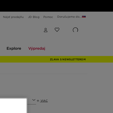
Doručujeme do...
Nájsť predajňu
JD Blog
Pomoc
Explore
Výpredaj
Explore
Výpredaj
ZĽAVA S NEWSLETTEROM
VIAC