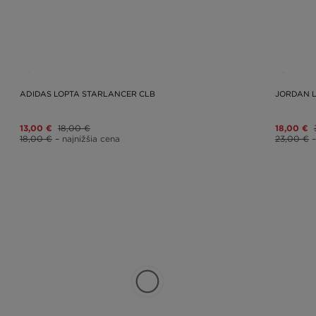
ADIDAS LOPTA STARLANCER CLB
JORDAN L
13,00 €
18,00 €
18,00 €
18,00 €
– najnižšia cena
23,00 €
–