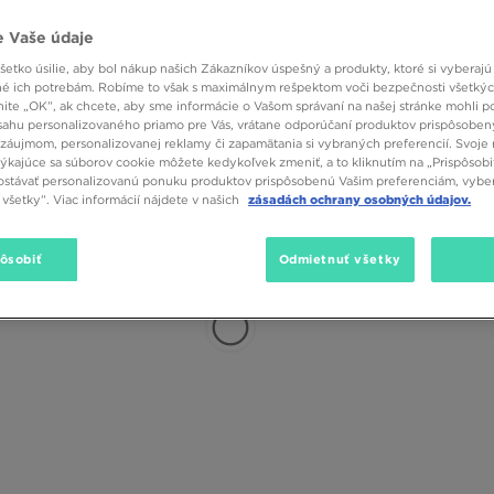
 Vaše údaje
etko úsilie, aby bol nákup našich Zákazníkov úspešný a produkty, ktoré si vyberajú 
é ich potrebám. Robíme to však s maximálnym rešpektom voči bezpečnosti všetký
knite „OK”, ak chcete, aby sme informácie o Vašom správaní na našej stránke mohli p
sahu personalizovaného priamo pre Vás, vrátane odporúčaní produktov prispôsobe
záujmom, personalizovanej reklamy či zapamätania si vybraných preferencií. Svoje 
týkajúce sa súborov cookie môžete kedykoľvek zmeniť, a to kliknutím na „Prispôsobi
stávať personalizovanú ponuku produktov prispôsobenú Vašim preferenciám, vybe
všetky”. Viac informácií nájdete v našich
zásadách ochrany osobných údajov.
pôsobiť
Odmietnuť všetky