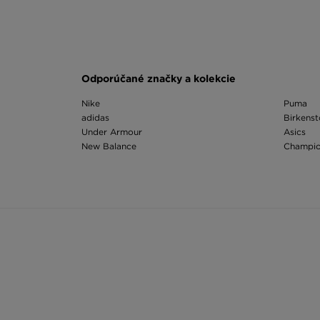
Odporúčané značky a kolekcie
Nike
Puma
adidas
Birkens
Under Armour
Asics
New Balance
Champi
The North Face
Ellesse
Vans
Fila
Dr. Martens
On Runn
Timberland
Hoodric
Converse
Vans Kn
Odporúčané kategórie
Ruksak Vans
Ľadvink
Ruksak Nike
Ruksaky