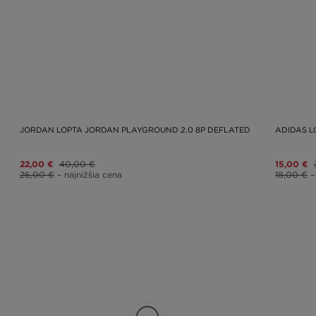
JORDAN LOPTA JORDAN PLAYGROUND 2.0 8P DEFLATED
ADIDAS L
22,00 €
40,00 €
15,00 €
26,00 €
– najnižšia cena
18,00 €
–