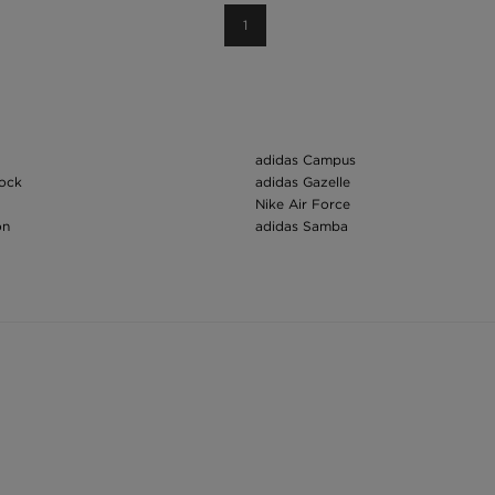
1
adidas Campus
tock
adidas Gazelle
Nike Air Force
on
adidas Samba
Nike Dunk
Nike Tech Fleece
ing
Air Jordan 1
h
New Balance 530
u Skool
New Balance 550
y
Čiapky
New Era zimná čiapka