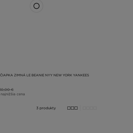
siť k odberu newslettera a sledovať JD na sociálnych
ČIAPKA ZIMNÁ LE BEANIE NYY NEW YORK YANKEES
30,00 €
 najnižšia cena
3 produkty