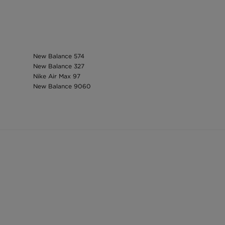
New Balance 574
New Balance 327
Nike Air Max 97
New Balance 9060
adidas Yeezy
Nike Air Max 90
Puma Mayze
Nike ponožky