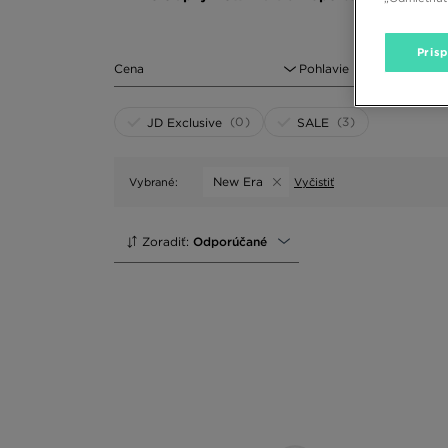
Čiapka je drobný detail v outfite. Ak však po nej nesia
basic čiapky v jednofarebných odtieňoch a modely s l
Pris
nerozlučné duo. Aký model hľadáte? Bude to jednodu
Cena
Pohlavie
akcent. Zlaďte čiapku s farbou topánok alebo siahnit
minimalizmus? Vyberte si jednofarebnú čiapku, ktorú
opium. Pozrite si modely s kultovými nášivkami New Era
(0)
(3)
JD Exclusive
SALE
Nevyhnutný prvok zimného looku
Máte pripravený vrstvený outfit? Všetko sedí, ale ni
New Era
Vybrané:
Vyčistiť
Zložte si nový look, inšpirujte sa tým, čo roky formoval
Viete, že názov priliehavej pletenej čiapky pochádza zo 
nazývať „beanies“.
Zoradiť:
Odporúčané
Čiapka priliehajúca k hlave sa dobre nosí pod kapucňo
oversize mikinu s grafickým logom. K tomu šnurovacie
vymeňte tepláky za cargo nohavice. Noste ich s boots
Nakoniec pridajte vhodnú čiapku. Siahnete po potlači al
ohľadu na podmienky, ktoré by vám mohli skrížiť plány.
Cosy detaily. Zimné čiapky
Keď hľadáte čiapku na zimu, rozhoduje efekt „cosy“. Mä
úplet alebo elastickú štruktúru? Každú z týchto možnos
Vyhnutý lem čiapky je viac než len zaujímavý detail. Pr