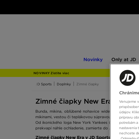
Novinky
Only
Novinky
Only at JD
at
JD
NOVINKY Zistite viac
JD Sports
Doplnky
Zimné čiapky
Chránime
Zimné čiapky New Era
Venujeme vš
prispôsoben
Bunda, mikina, obľúbené nohavice wide fit. Outfit je 
údajov. Kli
mikinami, vestou či teplákovou súpravou. Jej hlavnou úl
prípravu ob
Od ikonického loga New York Yankees (známeho rozhodne
potrebám a 
prekvapí náhle ochladenie, zamierte do JD.
Pozrite si 
nastavenia 
nechcete do
Zimné čiapky New Era v JD Sports
„Odmietnuť 