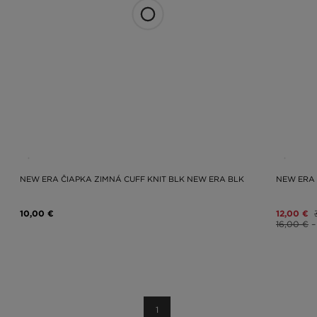
ej kolekcie v najbližšej predajni vo vašom meste. Nezabudnite sa prihlá
mácie o prebiehajúcich akciách, výpredajoch a nových dropoch.
NEW ERA ČIAPKA ZIMNÁ CUFF KNIT BLK NEW ERA BLK
NEW ERA 
10,00 €
12,00 €
16,00 €
–
1