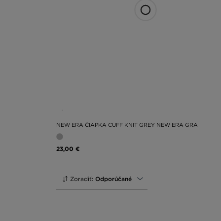
JD. Objednávajte online alebo hľadajte čiapku do svoj
sieťach. Zostaňte v obraze a využívajte aktuálne infor
NEW ERA ČIAPKA CUFF KNIT GREY NEW ERA GRA
23,00 €
Zoradiť:
Odporúčané