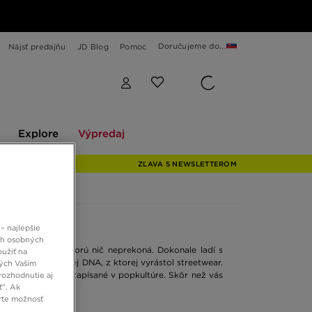
Doručujeme do...
Nájsť predajňu
JD Blog
Pomoc
Explore
Výpredaj
Explore
Výpredaj
ZĽAVA S NEWSLETTEROM
– najlepšie
ch osobných
uličná klasika, ktorú nič neprekoná. Dokonale ladí s
oužiť na
apísaná v mestskej DNA, z ktorej vyrástol streetwear.
ných Vašim
ne prvky, pevne zapísané v popkultúre. Skôr než vás
rozhodnutie aj
ť”. Ak
rte možnosť