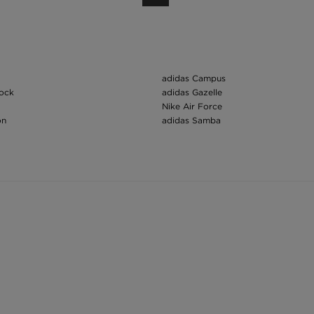
adidas Campus
tock
adidas Gazelle
Nike Air Force
on
adidas Samba
Nike Dunk
Nike Tech Fleece
ing
Air Jordan 1
h
New Balance 530
u Skool
New Balance 550
y
Čiapky
New Era zimná čiapka