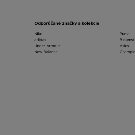
Odporúčané značky a kolekcie
Nike
Puma
adidas
Birkens
Under Armour
Asics
New Balance
Champi
The North Face
Ellesse
Vans
Fila
Dr. Martens
On Runn
Timberland
Hoodric
Converse
Vans Kn
Odporúčané kategórie
Ruksak Vans
Ľadvink
Ruksak Nike
Ruksaky