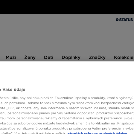
Muži
Ženy
Deti
Doplnky
Značky
Kolekcie
Muži
Ženy
Deti
Doplnky
Značky
Kolekcie
10 % SPÄŤ ZA PRVÉ NÁKUPY S JD STATUS
 Vaše údaje
etko úsilie, aby bol nákup našich Zákazníkov úspešný a produkty, ktoré si vyberajú 
é ich potrebám. Robíme to však s maximálnym rešpektom voči bezpečnosti všetký
takmer hotový. Posledný prvok – zimná čiapka New Era. Pletená beanie? Po
knite „OK”, ak chcete, aby sme informácie o Vašom správaní na našej stránke mohli p
ohou je udržať teplo. No nejde len o funkčnosť.
New Era
je značka hlboko z
sahu personalizovaného priamo pre Vás, vrátane odporúčaní produktov prispôsobe
 nielen fanúšikom), až po nášivky Chicago Bulls – všetko to sú legendár
záujmom, personalizovanej reklamy či zapamätania si vybraných preferencií. Svoje 
zimné čiapky z kolekcie New Era a pripravte sa na novú sezónu.
týkajúce sa súborov cookie môžete kedykoľvek zmeniť, a to kliknutím na „Prispôsobi
stávať personalizovanú ponuku produktov prispôsobenú Vašim preferenciám, vybe
všetky”. Viac informácií nájdete v našich
zásadách ochrany osobných údajov.