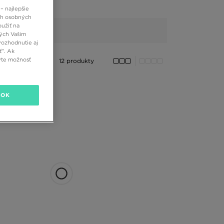
– najlepšie
ch osobných
oužiť na
ných Vašim
rozhodnutie aj
ť”. Ak
rte možnosť
12 produkty
OK