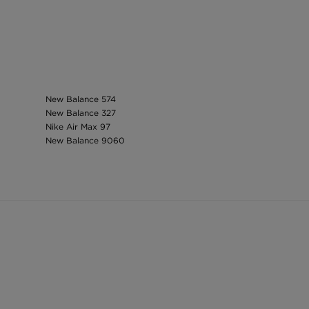
New Balance 574
New Balance 327
Nike Air Max 97
New Balance 9060
adidas Yeezy
Nike Air Max 90
Puma Mayze
Nike ponožky