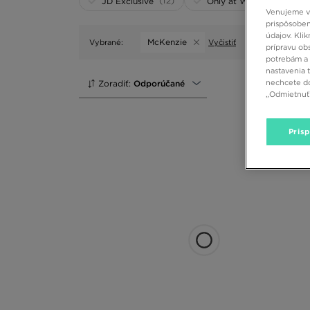
(12)
(0)
JD Exclusive
Only at WEB
Venujeme vš
prispôsoben
údajov. Kli
McKenzie
Vybrané:
Vyčistiť
prípravu ob
potrebám a 
nastavenia 
nechcete do
Zoradiť:
Odporúčané
„Odmietnuť 
Pris