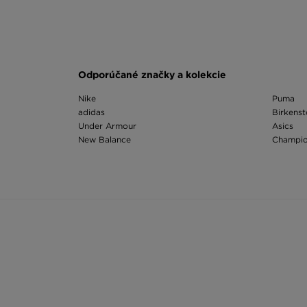
Odporúčané značky a kolekcie
Nike
Puma
adidas
Birkens
Under Armour
Asics
New Balance
Champi
The North Face
Ellesse
Vans
Fila
Dr. Martens
On Runn
Timberland
Hoodric
Converse
Vans Kn
Odporúčané kategórie
Ruksak Vans
Ľadvink
Ruksak Nike
Ruksaky