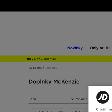
Novinky
Only
Novinky
Only at JD
at
JD
NOVINKY Zistite viac
JD Sports
Doplnky
Doplnky McKenzie
Cena
Pohlavie
Chránime