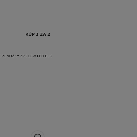
KÚP 3 ZA 2
 PONOŽKY 3PK LOW PED BLK