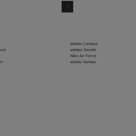
1
adidas Campus
tock
adidas Gazelle
Nike Air Force
on
adidas Samba
Nike Dunk
Nike Tech Fleece
ing
Air Jordan 1
h
New Balance 530
u Skool
New Balance 550
y
Čiapky
New Era zimná čiapka