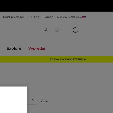
Doručujeme do...
Nájsť predajňu
JD Blog
Pomoc
Explore
Výpredaj
Explore
Výpredaj
ZĽAVA S NEWSLETTEROM
egoria
VIAC