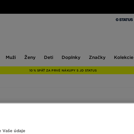
Muži
Ženy
Deti
Doplnky
Značky
Kolekcie
Muži
Ženy
Deti
Doplnky
Značky
Kolekcie
10 % SPÄŤ ZA PRVÉ NÁKUPY S JD STATUS
Značka
1
Veľkosť
Podkat
 Vaše údaje