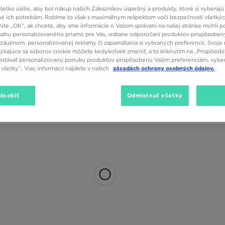
(1)
SALE
etko úsilie, aby bol nákup našich Zákazníkov úspešný a produkty, ktoré si vyberajú 
é ich potrebám. Robíme to však s maximálnym rešpektom voči bezpečnosti všetký
knite „OK”, ak chcete, aby sme informácie o Vašom správaní na našej stránke mohli p
sahu personalizovaného priamo pre Vás, vrátane odporúčaní produktov prispôsobe
záujmom, personalizovanej reklamy či zapamätania si vybraných preferencií. Svoje 
týkajúce sa súborov cookie môžete kedykoľvek zmeniť, a to kliknutím na „Prispôsobi
stávať personalizovanú ponuku produktov prispôsobenú Vašim preferenciám, vybe
všetky”. Viac informácií nájdete v našich
zásadách ochrany osobných údajov.
pôsobiť
Odmietnuť všetky