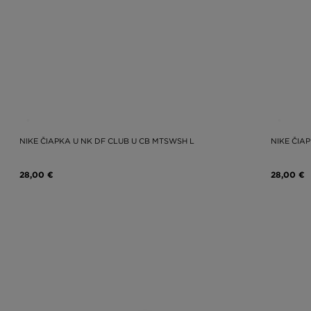
NIKE ČIAPKA U NK DF CLUB U CB MTSWSH L
NIKE ČIA
28,00 €
28,00 €