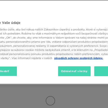
oznáte americkú
značku New Era
! Táto značka je známa svojimi ikonickými
iapky s podpisom loga New Era garantujú najvyššiu kvalitu výroby a dlho
oči. Bavlnený materiál je priedušný a priaznivý k pokožke. Preto čiapky o
Značka
Veľkosť
Farba
dizajnami tejto známej americkej značky môžete nájsť niekoľko striho
 Vaše údaje
viteľný remienok vzadu. Čiapky s rovným šiltom nie sú pre vás? Môžete s
e osvedčí počas tých najhorúcejších dní. Potom siahnite po trucker čiapk
(21)
SALE
etko úsilie, aby bol nákup našich Zákazníkov úspešný a produkty, ktoré si vyberajú 
é ich potrebám. Robíme to však s maximálnym rešpektom voči bezpečnosti všetký
knite „OK”, ak chcete, aby sme informácie o Vašom správaní na našej stránke mohli p
sahu personalizovaného priamo pre Vás, vrátane odporúčaní produktov prispôsobe
záujmom, personalizovanej reklamy či zapamätania si vybraných preferencií. Svoje 
e teraz pohľadať niečo nové? Žiadny problém – JD prináša mnoho športov
týkajúce sa súborov cookie môžete kedykoľvek zmeniť, a to kliknutím na „Prispôsobi
en z modelov od
značiek adidas
alebo
Jordan
. Čiapka s výraznou značkou 
stávať personalizovanú ponuku produktov prispôsobenú Vašim preferenciám, vybe
ikonických modelov tenisiek. V dámskych outfitoch môžete nahradiť kapu
všetky”. Viac informácií nájdete v našich
zásadách ochrany osobných údajov.
go Bulls budú tiež výborne fungovať. Alebo možno ste viac na minimalis
iverzálny model je dokonalý na každodenné použitie – je super na hlavu do
zvýraznia vibe alebo letné sety na pláž alebo na festival - toto sa týka aj
pôsobiť
Odmietnuť všetky