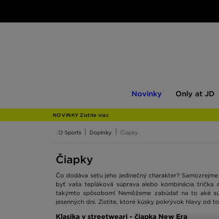
Novinky
Only
Novinky
Only at JD
at
JD
NOVINKY Zistite viac
JD Sports
Doplnky
Čiapky
Čiapky
Čo dodáva setu jeho jedinečný charakter? Samozrejme 
byť vaša tepláková súprava alebo kombinácia trička 
takýmto spôsobom! Nemôžeme zabúdať na to aké sú p
jesenných dní. Zistite, ktoré kúsky pokrývok hlavy od 
Klasika v streetweari - čiapka New Era