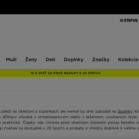
Muži
Ženy
Deti
Doplnky
Značky
Kolekcie
Muži
Ženy
Deti
Doplnky
Značky
Kolekcie
10 % SPÄŤ ZA PRVÉ NÁKUPY S JD STATUS
záleží na oblečení a topánkach, ale nemali by sme zabúdať na
doplnky
, k
a džínsov vhodná v streatwearovom alebo v ležérnom, uvoľnenom štýle.
raktické. Čiapky nás chránia pred slnečným žiarením počas letného 
top značiek sú dostupné v JD Sports a pridajte si vhodný doplnok k vášmu s