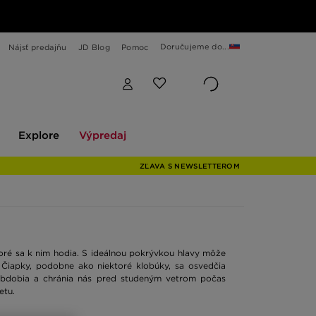
Doručujeme do...
Nájsť predajňu
JD Blog
Pomoc
Explore
Výpredaj
Explore
Výpredaj
ZĽAVA S NEWSLETTEROM
toré sa k nim hodia. S ideálnou pokrývkou hlavy môže
 Čiapky, podobne ako niektoré klobúky, sa osvedčia
obdobia a chránia nás pred studeným vetrom počas
etu.