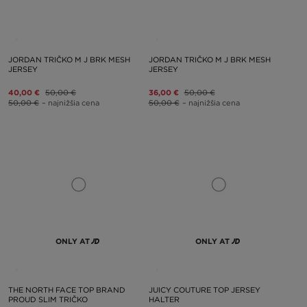
JORDAN TRIČKO M J BRK MESH
JORDAN TRIČKO M J BRK MESH
JERSEY
JERSEY
40,00 €
50,00 €
36,00 €
50,00 €
50,00 €
– najnižšia cena
50,00 €
– najnižšia cena
ONLY AT
ONLY AT
THE NORTH FACE TOP BRAND
JUICY COUTURE TOP JERSEY
PROUD SLIM TRIČKO
HALTER