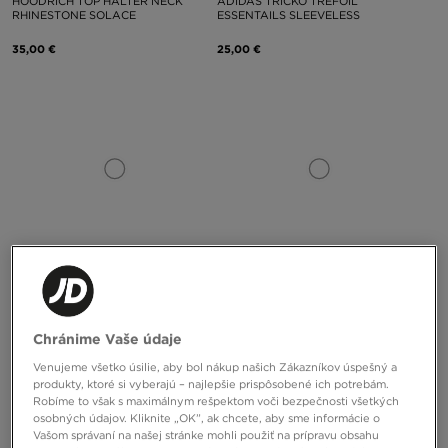
HOODRICH TOP HALTER NECK
ADIDAS TRIČKO TREFOIL
RHINESTONE SOLACE
ESSENTAILS SLEEVELESS
35,00 €
25,00 €
ONLY AT
ONLY AT
JUICY COUTURE TOP JERSEY
ADIDAS TRIČKO TREFOIL
HALTER
ESSENTAILS SLEEVELESS
Chránime Vaše údaje
Venujeme všetko úsilie, aby bol nákup našich Zákazníkov úspešný a
35,00 €
25,00 €
produkty, ktoré si vyberajú – najlepšie prispôsobené ich potrebám.
Robíme to však s maximálnym rešpektom voči bezpečnosti všetkých
osobných údajov. Kliknite „OK”, ak chcete, aby sme informácie o
Vašom správaní na našej stránke mohli použiť na prípravu obsahu