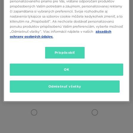
personalizovaného priamo pre Vás, vrátane odporúčaní produktov
prispôsobených Vašim potrebám a záujmom, personalizovanej reklamy
či zapamätania si vybraných preferencií. Svoje rozhodnutie aj
nastavenia týkajúce sa súborov cookie môžete kedykoľvek zmeniť, a to
kliknutím na „Prispôsobiť”. Ak nechcete dostávať personalizovanú
ponuku produktov prispôsobenú Vašim preferenciám, vyberte možnosť
„Odmietnuť všetky”. Viac informácií nájdete v našich
zásadách
ochrany osobných údajov.
ONLY AT
Prispôsobiť
NIKE TOP W NK ONE STRAPPY
NIKE TRIČKO TOP CLUB
TRIČKO
OK
30,00 €
18,00 €
30,00 €
22,00 €
– najnižšia cena
Odmietnuť všetky