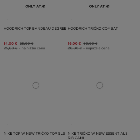
ONLY AT
ONLY AT
HOODRICH TOP BANDEAU DEGREE
HOODRICH TRIČKO COMBAT
14,00 €
25,00 €
16,00 €
30,00 €
25,00 €
– najnižšia cena
20,00 €
– najnižšia cena
NIKE TOP W NSW TRIČKO TOP GLS
NIKE TRIČKO W NSW ESSENTIALS
RIB CAMI