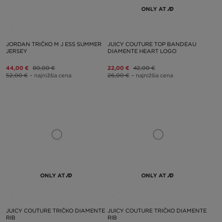
ONLY AT
JORDAN TRIČKO M J ESS SUMMER
JUICY COUTURE TOP BANDEAU
JERSEY
DIAMENTE HEART LOGO
44,00 €
80,00 €
22,00 €
42,00 €
52,00 €
– najnižšia cena
26,00 €
– najnižšia cena
ONLY AT
ONLY AT
JUICY COUTURE TRIČKO DIAMENTE
JUICY COUTURE TRIČKO DIAMENTE
RIB
RIB