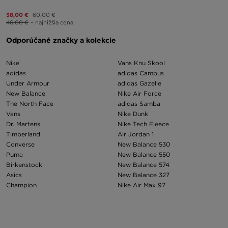
38,00 €
60,00 €
46,00 €
– najnižšia cena
Odporúčané značky a kolekcie
Nike
Vans Knu Skool
adidas
adidas Campus
Under Armour
adidas Gazelle
New Balance
Nike Air Force
The North Face
adidas Samba
Vans
Nike Dunk
Dr. Martens
Nike Tech Fleece
Timberland
Air Jordan 1
Converse
New Balance 530
Puma
New Balance 550
Birkenstock
New Balance 574
Asics
New Balance 327
Champion
Nike Air Max 97
Ellesse
New Balance 9060
Fila
adidas Yeezy
On Running
Nike Air Max 90
Hoodrich
Puma Mayze