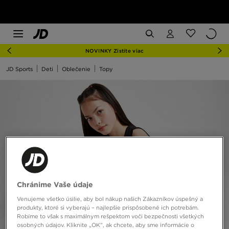
NOVINKY Zistite viac
JD Sports
Deti
Oblečenie
Topy
Chránime Vaše údaje
Venujeme všetko úsilie, aby bol nákup našich Zákazníkov úspešný a
produkty, ktoré si vyberajú – najlepšie prispôsobené ich potrebám.
Robíme to však s maximálnym rešpektom voči bezpečnosti všetkých
osobných údajov. Kliknite „OK”, ak chcete, aby sme informácie o