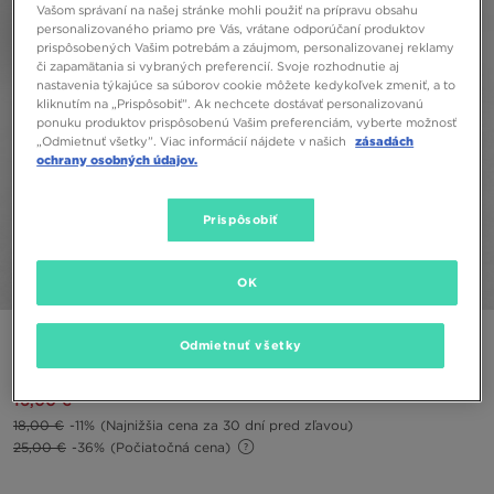
Vašom správaní na našej stránke mohli použiť na prípravu obsahu
personalizovaného priamo pre Vás, vrátane odporúčaní produktov
prispôsobených Vašim potrebám a záujmom, personalizovanej reklamy
či zapamätania si vybraných preferencií. Svoje rozhodnutie aj
nastavenia týkajúce sa súborov cookie môžete kedykoľvek zmeniť, a to
kliknutím na „Prispôsobiť”. Ak nechcete dostávať personalizovanú
ponuku produktov prispôsobenú Vašim preferenciám, vyberte možnosť
„Odmietnuť všetky”. Viac informácií nájdete v našich
zásadách
ochrany osobných údajov.
Prispôsobiť
OK
1/5
JORDAN TOP JORDAN ESSENTIALS ACTIVE TOP G
Odmietnuť všetky
16,00 €
18,00 €
-11%
(Najnižšia cena za 30 dní pred zľavou)
25,00 €
-36%
(Počiatočná cena)