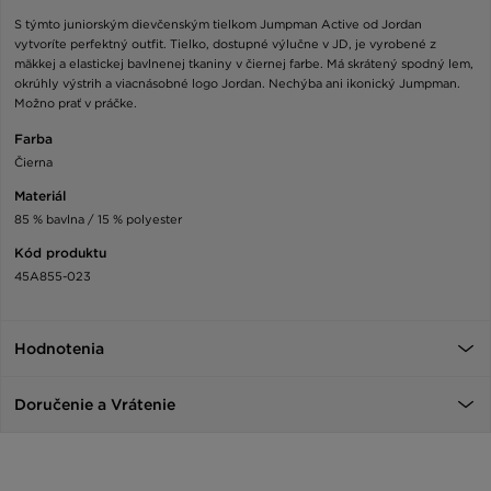
S týmto juniorským dievčenským tielkom Jumpman Active od Jordan
vytvoríte perfektný outfit. Tielko, dostupné výlučne v JD, je vyrobené z
mäkkej a elastickej bavlnenej tkaniny v čiernej farbe. Má skrátený spodný lem,
okrúhly výstrih a viacnásobné logo Jordan. Nechýba ani ikonický Jumpman.
Možno prať v práčke.
Farba
Čierna
Materiál
85 % bavlna / 15 % polyester
Kód produktu
45A855-023
Hodnotenia
Doručenie a Vrátenie