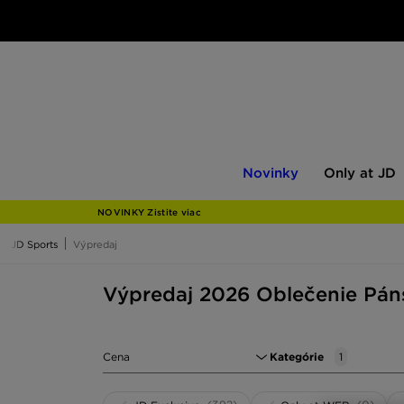
Novinky
Only
Novinky
Only at JD
at
JD
NOVINKY Zistite viac
JD Sports
Výpredaj
Výpredaj 2026 Oblečenie Pán
Cena
Kategórie
1