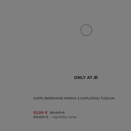
ONLY AT
SUPPLY&DEMAND MIKINA S KAPUCŇOU TUSCAN
52,00 €
80,00 €
60,00 €
– najnižšia cena