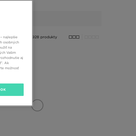
928 produkty
– najlepšie
ch osobných
oužiť na
ných Vašim
rozhodnutie aj
ť”. Ak
rte možnosť
OK