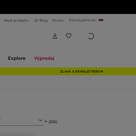
Doručujeme do...
Nájsť predajňu
JD Blog
Pomoc
Explore
Výpredaj
Explore
Výpredaj
ZĽAVA S NEWSLETTEROM
ť
VIAC