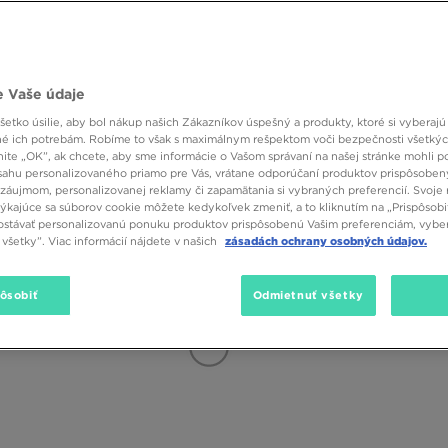
(930)
SALE
 Vaše údaje
etko úsilie, aby bol nákup našich Zákazníkov úspešný a produkty, ktoré si vyberajú 
é ich potrebám. Robíme to však s maximálnym rešpektom voči bezpečnosti všetký
knite „OK”, ak chcete, aby sme informácie o Vašom správaní na našej stránke mohli p
sahu personalizovaného priamo pre Vás, vrátane odporúčaní produktov prispôsobe
záujmom, personalizovanej reklamy či zapamätania si vybraných preferencií. Svoje 
týkajúce sa súborov cookie môžete kedykoľvek zmeniť, a to kliknutím na „Prispôsobi
stávať personalizovanú ponuku produktov prispôsobenú Vašim preferenciám, vybe
všetky”. Viac informácií nájdete v našich
zásadách ochrany osobných údajov.
pôsobiť
Odmietnuť všetky