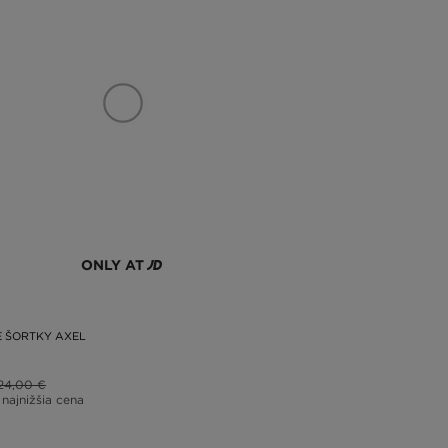
ONLY AT
 ŠORTKY AXEL
24,00 €
 najnižšia cena