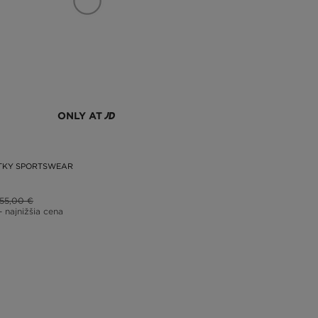
ONLY AT
RTKY SPORTSWEAR
55,00 €
– najnižšia cena