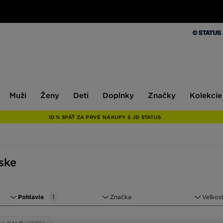
Muži
Ženy
Deti
Doplnky
Značky
Kolekcie
Muži
Ženy
Deti
Doplnky
Značky
Kolekcie
10 % SPÄŤ ZA PRVÉ NÁKUPY S JD STATUS
ske
Pohlavie
1
Značka
Veľkos