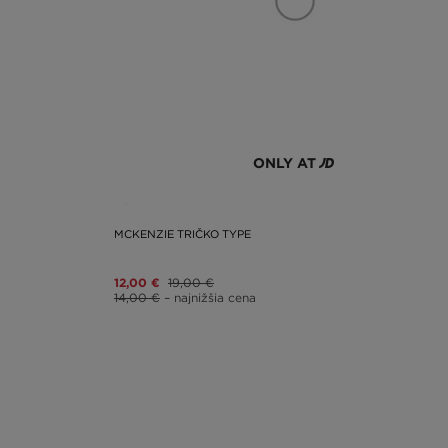
ONLY AT
MCKENZIE TRIČKO TYPE
12,00 €
19,00 €
14,00 €
– najnižšia cena