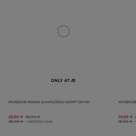
ONLY AT
MCKENZIE MIKINA S KAPUCŇOU SCRIPT OH HD
MCKENZIE
22,00 €
35,00 €
14,00 €
26,00 €
– najnižšia cena
18,00 €
–