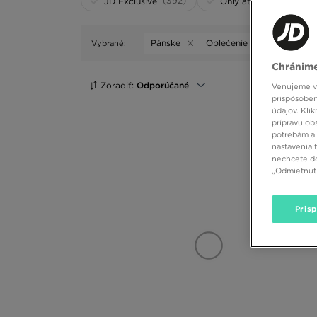
(392)
(0)
JD Exclusive
Only at WEB
Pánske
Oblečenie
Vybrané:
Vyčistiť
Chránime
Zoradiť:
Odporúčané
Venujeme vš
prispôsoben
údajov. Kli
prípravu ob
potrebám a 
nastavenia 
nechcete do
„Odmietnuť 
Pris