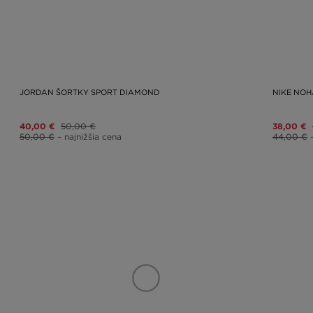
JORDAN ŠORTKY SPORT DIAMOND
NIKE NOH
40,00 €
50,00 €
38,00 €
50,00 €
– najnižšia cena
44,00 €