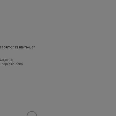
M ŠORTKY ESSENTIAL 5"
40,00 €
– najnižšia cena