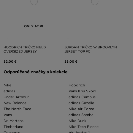
ONLY AT
HOODRICH TRIČKO FIELD
JORDAN TRIČKO W BROOKLYN
OVERSIZED JERSEY
JERSEY TOP FC
52,00 €
55,00 €
Odporúčané značky a kolekcie
Nike
Hoodrich
adidas
Vans Knu Skool
Under Armour
adidas Campus
New Balance
adidas Gazelle
The North Face
Nike Air Force
Vans
adidas Samba
Dr. Martens
Nike Dunk
Timberland
Nike Tech Fleece
Converse
Air Jordan 1