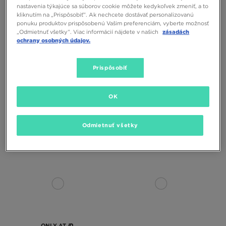
nastavenia týkajúce sa súborov cookie môžete kedykoľvek zmeniť, a to
kliknutím na „Prispôsobiť”. Ak nechcete dostávať personalizovanú
ponuku produktov prispôsobenú Vašim preferenciám, vyberte možnosť
„Odmietnuť všetky”. Viac informácií nájdete v našich
zásadách
ochrany osobných údajov.
Prispôsobiť
OK
ADIDAS NOHAVICE FB PNT D
ADIDAS NOHAVICE FB PNT D
85,00 €
85,00 €
Odmietnuť všetky
ONLY AT